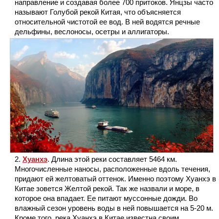
направление и создавая более 700 притоков. Янцзы часто
называют Голубой рекой Китая, что объясняется
относительной чистотой ее вод. В ней водятся речные
дельфины, веслоносы, осетры и аллигаторы.
Хуанхэ
. Длина этой реки составляет 5464 км.
Многочисленные наносы, расположенные вдоль течения,
придают ей желтоватый оттенок. Именно поэтому Хуанхэ в
Китае зовется Желтой рекой. Так же назвали и море, в
которое она впадает. Ее питают муссонные дожди. Во
влажный сезон уровень воды в ней повышается на 5-20 м.
Кроме того, река Хуанхэ в Китае известна своим