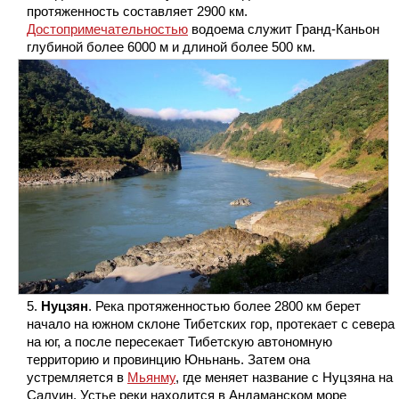
протяженность составляет 2900 км.
Достопримечательностью
водоема служит Гранд-Каньон
глубиной более 6000 м и длиной более 500 км.
Нуцзян
. Река протяженностью более 2800 км берет
начало на южном склоне Тибетских гор, протекает с севера
на юг, а после пересекает Тибетскую автономную
территорию и провинцию Юньнань. Затем она
устремляется в
Мьянму
, где меняет название с Нуцзяна на
Салуин. Устье реки находится в Андаманском море