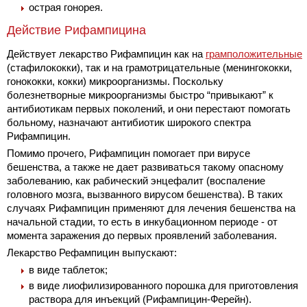
острая гонорея.
Действие Рифампицина
Действует лекарство Рифампицин как на
грамположительные
(стафилококки), так и на грамотрицательные (менингококки,
гонококки, кокки) микроорганизмы. Поскольку
болезнетворные микроорганизмы быстро “привыкают” к
антибиотикам первых поколений, и они перестают помогать
больному, назначают антибиотик широкого спектра
Рифампицин.
Помимо прочего, Рифампицин помогает при вирусе
бешенства, а также не дает развиваться такому опасному
заболеванию, как рабический энцефалит (воспаление
головного мозга, вызванного вирусом бешенства). В таких
случаях Рифампицин применяют для лечения бешенства на
начальной стадии, то есть в инкубационном периоде - от
момента заражения до первых проявлений заболевания.
Лекарство Рефампицин выпускают:
в виде таблеток;
в виде лиофилизированного порошка для приготовления
раствора для инъекций (Рифампицин-Ферейн).