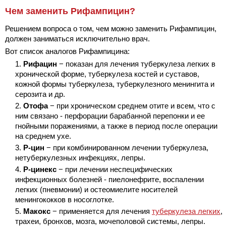
Чем заменить Рифампицин?
Решением вопроса о том, чем можно заменить Рифампицин,
должен заниматься исключительно врач.
Вот список аналогов Рифампицина:
Рифацин
− показан для лечения туберкулеза легких в
хронической форме, туберкулеза костей и суставов,
кожной формы туберкулеза, туберкулезного менингита и
серозита и др.
Отофа
− при хроническом среднем отите
и всем, что с
ним связано - перфорации барабанной перепонки и ее
гнойными поражениями, а также в период после операции
на среднем ухе.
Р-цин
− при комбинированном лечении туберкулеза,
нетуберкулезных инфекциях, лепры.
Р-цинекс
− при лечении неспецифических
инфекционных болезней - пиелонефрите, воспалении
легких (пневмонии) и остеомиелите носителей
менингококков в носоглотке.
Макокс
− применяется для лечения
туберкулеза легких
,
трахеи, бронхов, мозга, мочеполовой системы, лепры.