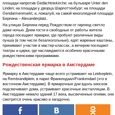
площади напротив Gedächtniskirche; на бульваре Unter den
Linden; на площади у дворца Шарлоттенбург; на площади
Gendarmenmarkt, и, пожалуй, на самой многолюдной площади
Берлина – Alexanderplatz.
На улицах Берлина перед Рождеством от гирлянд светло
даже ночью. Днем гости и свободные от работы жители
города посещают
ярмарки, где пробуют различные виды
пунша (в том числе безалкогольные), едят жареные каштаны,
принимают участие в мастер-классах, а вечером посещают
театры и цирки, где наслаждаются особенно красочными
рождественскими программами.
Рождественская ярмарка в Амстердаме
Ярмарку в Амстердаме чаще всего устраивают на Leidseplein,
на Rembrandtplein, в парке Франкендаал/Frankendael (это в
восточном Амстердаме). В ярмарочные дни вдоль киосков
подсвечивают дома, устраивают красочные инсталляции. В
Амстердаме немало зданий 17 века, высвеченные огнями, они
смотрятся очень красиво и загадочно.