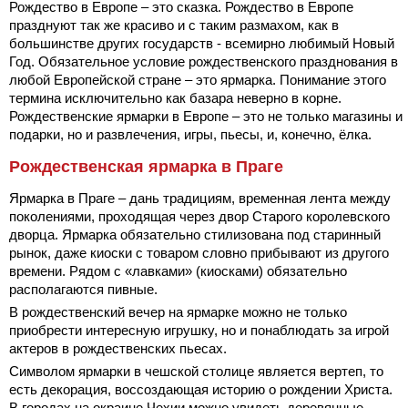
Рождество в Европе – это сказка. Рождество в Европе
празднуют так же красиво и с таким размахом, как в
большинстве других государств - всемирно любимый Новый
Год. Обязательное условие рождественского празднования в
любой Европейской стране – это ярмарка. Понимание этого
термина исключительно как базара неверно в корне.
Рождественские ярмарки в Европе – это не только магазины и
подарки, но и развлечения, игры, пьесы, и, конечно, ёлка.
Рождественская ярмарка в Праге
Ярмарка в Праге – дань традициям, временная лента между
поколениями, проходящая через двор Старого королевского
дворца. Ярмарка обязательно стилизована под старинный
рынок, даже киоски с товаром словно прибывают из другого
времени. Рядом с «лавками» (киосками) обязательно
располагаются пивные.
В рождественский вечер на ярмарке можно не только
приобрести интересную игрушку, но и понаблюдать за игрой
актеров в рождественских пьесах.
Символом ярмарки в чешской столице является вертеп, то
есть декорация, воссоздающая историю о рождении Христа.
В городах на окраине Чехии можно увидеть деревянные