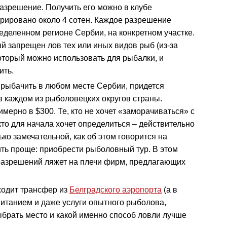
азрешение. Получить его можно в клубе
трировано около 4 сотен. Каждое разрешение
еделенном регионе Сербии, на конкретном участке.
й запрещен лов тех или иных видов рыб (из-за
который можно использовать для рыбалки, и
ить.
ь рыбачить в любом месте Сербии, придется
 каждом из рыболовецких округов страны.
ерно в $300. Те, кто не хочет «заморачиваться» с
то для начала хочет определиться – действительно
ко замечательной, как об этом говорится на
ить проще: приобрести рыболовный тур. В этом
разрешений ляжет на плечи фирм, предлагающих
входит трансфер из
Белградского аэропорта
(а в
питанием и даже услуги опытного рыболова,
ыбрать место и какой именно способ ловли лучше