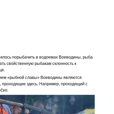
овелось порыбачить в водоемах Воеводины, рыба
вать свойственную рыбакам склонность к
ще.
нием «рыбной славы» Воеводины являются
 проходящие здесь. Например, проходящий с
čeri.