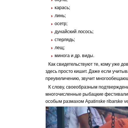
карась;
линь;
осетр;
дунайский лосось;
стерлядь;
лещ;
минога и др. виды.
Как свидетельствуют те, кому уже д
здесь просто кишит. Даже если учиты
преувеличению, звучит многообещаю
К слову, своеобразным подтвержде
многочисленные рыбацкие фестивали,
особым размахом Apatinske ribarske ve