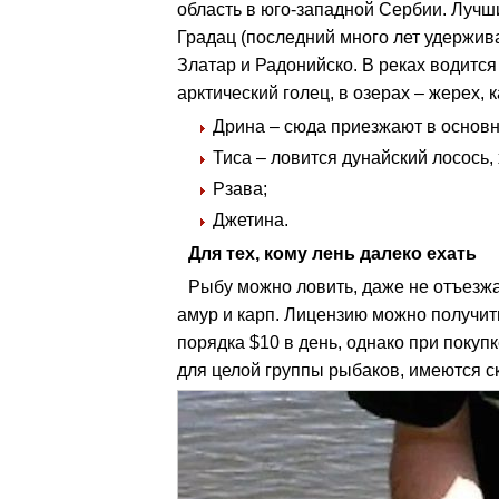
область в юго-западной Сербии. Лучш
Градац (последний много лет удержива
Златар и Радонийско. В реках водится 
арктический голец, в озерах – жерех, 
Дрина – сюда приезжают в основн
Тиса – ловится дунайский лосось,
Рзава;
Джетина.
Для тех, кому лень далеко ехать
Рыбу можно ловить, даже не отъезж
амур и карп. Лицензию можно получить
порядка $10 в день, однако при покуп
для целой группы рыбаков, имеются с