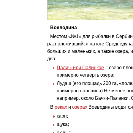
Воеводина
Местом «№1» для рыбалки в Сербии 
расположившийся на юге Среднедунай
больших и маленьких, а также озера,
два:
Палич, или Палицкое
– озеро пло
примерно четверть озера;
Лудаш (его площадь 200 га, «поле
примерно половина).Не менее поп
например, около Бачки-Паланки, 
В
реках
и
озерах
Воеводины водятся
карп;
щука;
окунь;