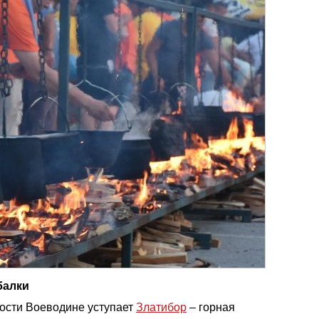
балки
ности Воеводине уступает
Златибор
– горная