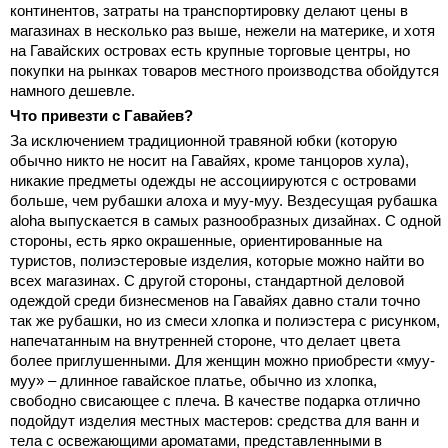
континентов, затраты на транспортировку делают цены в
магазинах в несколько раз выше, нежели на материке, и хотя
на Гавайских островах есть крупные торговые центры, но
покупки на рынках товаров местного производства обойдутся
намного дешевле.
Что привезти с Гавайев?
За исключением традиционной травяной юбки (которую
обычно никто не носит на Гавайях, кроме танцоров хула),
никакие предметы одежды не ассоциируются с островами
больше, чем рубашки алоха и муу-муу. Вездесущая рубашка
aloha выпускается в самых разнообразных дизайнах. С одной
стороны, есть ярко окрашенные, ориентированные на
туристов, полиэстеровые изделия, которые можно найти во
всех магазинах. С другой стороны, стандартной деловой
одеждой среди бизнесменов на Гавайях давно стали точно
так же рубашки, но из смеси хлопка и полиэстера с рисунком,
напечатанным на внутренней стороне, что делает цвета
более приглушенными. Для женщин можно приобрести «муу-
муу» – длинное гавайское платье, обычно из хлопка,
свободно свисающее с плеча. В качестве подарка отлично
подойдут изделия местных мастеров: средства для ванн и
тела с освежающими ароматами, представленными в