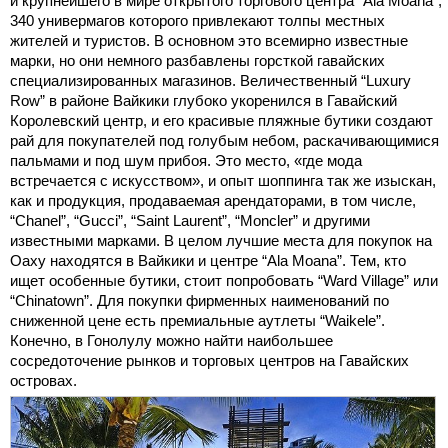
и крупнейшего в мире открытого торгового центра “Ala Moana”,
340 универмагов которого привлекают толпы местных
жителей и туристов. В основном это всемирно известные
марки, но они немного разбавлены горсткой гавайских
специализированных магазинов. Величественный “Luxury
Row” в районе Вайкики глубоко укоренился в Гавайский
Королевский центр, и его красивые пляжные бутики создают
рай для покупателей под голубым небом, раскачивающимися
пальмами и под шум прибоя. Это место, «где мода
встречается с искусством», и опыт шоппинга так же изыскан,
как и продукция, продаваемая арендаторами, в том числе,
“Chanel”, “Gucci”, “Saint Laurent”, “Moncler” и другими
известными марками. В целом лучшие места для покупок на
Оаху находятся в Вайкики и центре “Ala Moana”. Тем, кто
ищет особенные бутики, стоит попробовать “Ward Village” или
“Chinatown”. Для покупки фирменных наименований по
сниженной цене есть премиальные аутлеты “Waikele”.
Конечно, в Гонолулу можно найти наибольшее
сосредоточение рынков и торговых центров на Гавайских
островах.