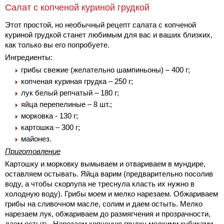
Салат с копченой куриной грудкой
Этот простой, но необычный рецепт салата с копченой
куриной грудкой станет любимым для вас и ваших близких,
как только вы его попробуете.
Ингредиенты:
грибы свежие (желательно шампиньоны) – 400 г;
копченая куриная грудка – 250 г;
лук белый репчатый – 180 г;
яйца перепелиные – 8 шт.;
морковка - 130 г;
картошка – 300 г;
майонез.
Приготовление
Картошку и морковку вымываем и отвариваем в мундире,
оставляем остывать. Яйца варим (предварительно посолив
воду, а чтобы скорлупа не треснула класть их нужно в
холодную воду). Грибы моем и мелко нарезаем. Обжариваем
грибы на сливочном масле, солим и даем остыть. Мелко
нарезаем лук, обжариваем до размягчения и прозрачности,
даем остыть. Нарезаем копченую грудку мелкими кубиками.