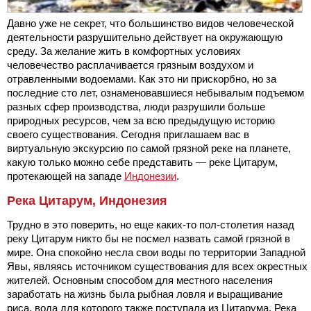
Давно уже не секрет, что большинство видов человеческой
деятельности разрушительно действует на окружающую
среду. За желание жить в комфортных условиях
человечество расплачивается грязным воздухом и
отравленными водоемами. Как это ни прискорбно, но за
последние сто лет, ознаменовавшиеся небывалым подъемом
разных сфер производства, люди разрушили больше
природных ресурсов, чем за всю предыдущую историю
своего существования. Сегодня приглашаем вас в
виртуальную экскурсию по самой грязной реке на планете,
какую только можно себе представить — реке Цитарум,
протекающей на западе
Индонезии
.
Река Цитарум, Индонезия
Трудно в это поверить, но еще каких-то пол-столетия назад
реку Цитарум никто бы не посмел назвать самой грязной в
мире. Она спокойно несла свои воды по территории Западной
Явы, являясь источником существования для всех окрестных
жителей. Основным способом для местного населения
заработать на жизнь была рыбная ловля и выращивание
риса, вода для которого также поступала из Цитарума. Река