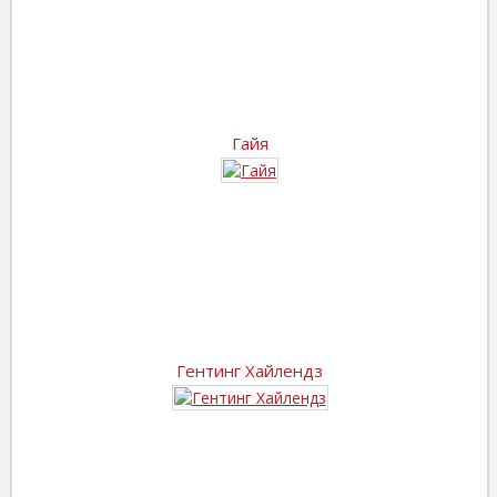
Гайя
Гентинг Хайлендз