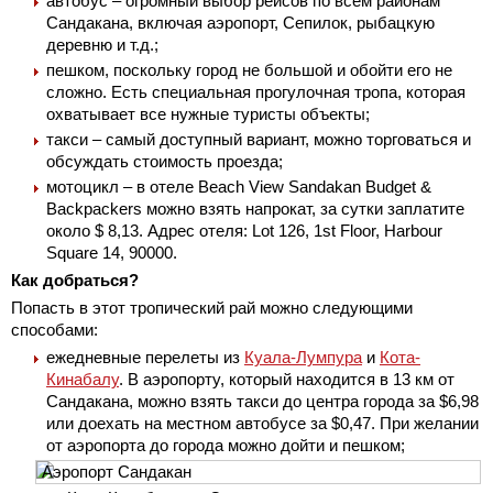
автобус – огромный выбор рейсов по всем районам
Сандакана, включая аэропорт, Сепилок, рыбацкую
деревню и т.д.;
пешком, поскольку город не большой и обойти его не
сложно. Есть специальная прогулочная тропа, которая
охватывает все нужные туристы объекты;
такси – самый доступный вариант, можно торговаться и
обсуждать стоимость проезда;
мотоцикл – в отеле Beach View Sandakan Budget &
Backpackers можно взять напрокат, за сутки заплатите
около $ 8,13. Адрес отеля: Lot 126, 1st Floor, Harbour
Square 14, 90000.
Как добраться?
Попасть в этот тропический рай можно следующими
способами:
ежедневные перелеты из
Куала-Лумпура
и
Кота-
Кинабалу
. В аэропорту, который находится в 13 км от
Сандакана, можно взять такси до центра города за $6,98
или доехать на местном автобусе за $0,47. При желании
от аэропорта до города можно дойти и пешком;