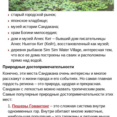
старый городской рынок;
японское кладбище;
музей истории Сандакана;
храм Богини милосердия;
дом и музей Агнес Кит – бывший дом писательницы
Агнес Ньютон Кит (Кейт), восстановленный как музей;
деревня рыбаков Sim Sim Water Village, интересная тем,
что все ее дома построены на сваях и расположены
прямо над водой.
Природные достопримечательности
Конечно, эти места Сандакана очень интересны и многое
расскажут о жизни города и его событиях. Но самая главная
гордость региона – это природа, щедрая и прекрасная.
Сандакан с легкостью можно назвать тропическим раем.
Самые популярные природные достопримечательности этих
мест:
Пещеры Гомантонг
– это сложная система внутри
одноименных гор. Внутри обитают многие животные,
наибольшая популяция – это тараканы и летучие мыши.