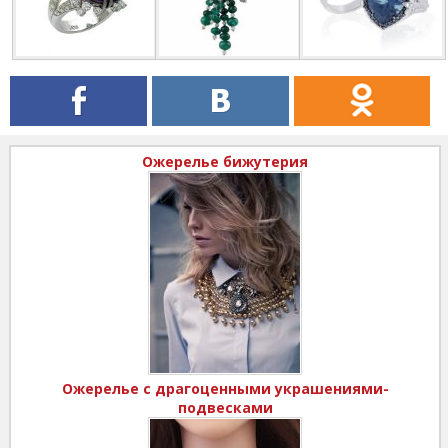
Ожерелье бижутерия
Ожерелье с драгоценными украшениями-
подвесками