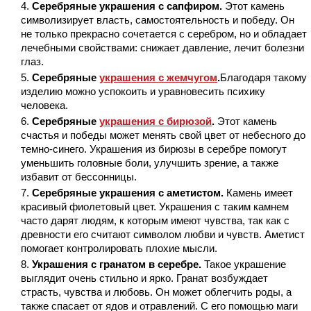
Серебряные украшения с сапфиром.
Этот камень
символизирует власть, самостоятельность и победу. Он
не только прекрасно сочетается с серебром, но и обладает
лечебными свойствами: снижает давление, лечит болезни
глаз.
Серебряные
украшения с жемчугом
.
Благодаря такому
изделию можно успокоить и уравновесить психику
человека.
Серебряные
украшения с бирюзой
.
Этот камень
счастья и победы может менять свой цвет от небесного до
темно-синего. Украшения из бирюзы в серебре помогут
уменьшить головные боли, улучшить зрение, а также
избавит от бессонницы.
Серебряные украшения с аметистом.
Камень имеет
красивый фиолетовый цвет. Украшения с таким камнем
часто дарят людям, к которым имеют чувства, так как с
древности его считают символом любви и чувств. Аметист
помогает контролировать плохие мысли.
Украшения с гранатом в серебре.
Такое украшение
выглядит очень стильно и ярко. Гранат возбуждает
страсть, чувства и любовь. Он может облегчить роды, а
также спасает от ядов и отравлений. С его помощью маги