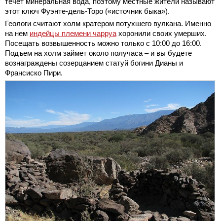
течет минеральная вода, поэтому местные жители называют
этот ключ Фуэнте-дель-Торо («источник быка»).
Геологи считают холм кратером потухшего вулкана. Именно
на нем
индейцы племени чарруа
хоронили своих умерших.
Посещать возвышенность можно только с 10:00 до 16:00.
Подъем на холм займет около получаса – и вы будете
вознаграждены созерцанием статуй богини Дианы и
Франсиско Пири.