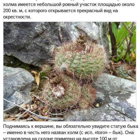
холма имеется небольшой ровный участок площадью около
200 кв. м, с которого открывается прекрасный вид на
окрестности.
Поднимаясь к вершине, вы обязательно увидите статую быка
– именно в честь него назван холм (с исп. «toro» – бык). Она
установлена на склоне примерно на высоте 100 м от