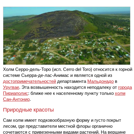
Холм Серро-дель-Торо (исп. Cerro del Toro) относится к горной
системе Сьерра-де-лас-Анимас и является одной из
достопримечательностей
департамента
Мальдонадо
в
Уругвае
. Эта возвышенность находится неподалеку от
города
Пириаполис
: ближе нее к населенному пункту только
холм
Сан-Антонио
.
Природные красоты
Сам холм имеет подковообразную форму и густо покрыт
лесом, где представители местной флоры органично
сочетаются с привезенными видами растений. На вершине