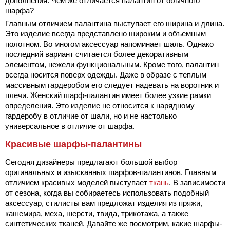
дополнения. Чем же отличается палантин от обычного
шарфа?
Главным отличием палантина выступает его ширина и длина.
Это изделие всегда представлено широким и объемным
полотном. Во многом аксессуар напоминает шаль. Однако
последний вариант считается более декоративным
элементом, нежели функциональным. Кроме того, палантин
всегда носится поверх одежды. Даже в образе с теплым
массивным гардеробом его следует надевать на воротник и
плечи. Женский шарф-палантин имеет более узкие рамки
определения. Это изделие не относится к нарядному
гардеробу в отличие от шали, но и не настолько
универсальное в отличие от шарфа.
Красивые шарфы-палантины
Сегодня дизайнеры предлагают большой выбор
оригинальных и изысканных шарфов-палантинов. Главным
отличием красивых моделей выступает
ткань
. В зависимости
от сезона, когда вы собираетесь использовать подобный
аксессуар, стилисты вам предложат изделия из пряжи,
кашемира, меха, шерсти, твида, трикотажа, а также
синтетических тканей. Давайте же посмотрим, какие шарфы-