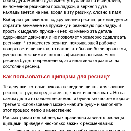
собой дуги. Нижняя дуга имеет углубление по всей длине,
выложенное резиновой прокладкой, а верхняя дуга
накладывается на нее, входя в эту резинку, словно в пазл.
Выбирая щипчики для подкручивания ресниц, рекомендуется
обратить внимание на пружинку и резиновую прокладку. В
простых моделях пружинки нет, но именно эта деталь
сдерживает движения и не позволяет чрезмерно сдавливать
реснички. Что касается резинки, покрывающей рабочие
поверхности щипчиков, то важно, чтобы они были прочными,
умеренно жесткими и плотно зафиксированными. Если
резинка будет поврежденной, это негативно отразится на
состоянии ресниц.
Как пользоваться щипцами для ресниц?
Те девушки, которые никогда не видели щипцы для завивки
ресниц, с трудом представляют, как их использовать. Но на
самом деле это совсем несложно, и буквально после второго-
третьего использования можно «набить руку» и выполнять
этот процесс легко и качественно.
Рассматривая подробнее, как правильно завивать ресницы
щипцами, приведем несколько важных рекомендаций:
Приступать к завивке ресниц необходимо только тогда,