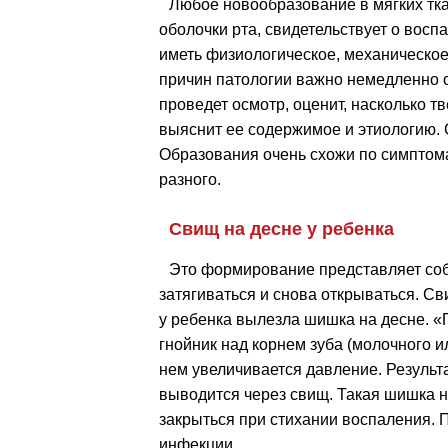
Любое новообразование в мягких тк
оболочки рта, свидетельствует о восп
иметь физиологическое, механическо
причин патологии важно немедленно о
проведет осмотр, оценит, насколько т
выяснит ее содержимое и этиологию. С
Образования очень схожи по симптома
разного.
Свищ на десне у ребенка
Это формирование представляет собо
затягиваться и снова открываться. Сви
у ребенка вылезла шишка на десне. 
гнойник над корнем зуба (молочного и
нем увеличивается давление. Результа
выводится через свищ. Такая шишка н
закрыться при стихании воспаления. 
инфекции.