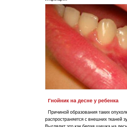
Гнойник на десне у ребенка
Причиной образования таких опухол
распространяется с внешних тканей зу
Выглядит это как белая шишка на дес