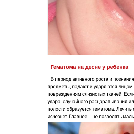
Гематома на десне у ребенка
В период активного роста и познани
предметы, падают и ударяются лицом.
повреждениям слизистых тканей. Если
удара, случайного расцарапывания ил
полости образуется гематома. Лечить 
исчезнет. Главное – не позволять ма