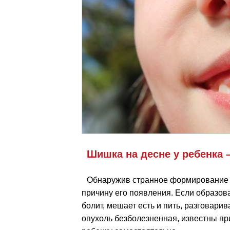
Шишка на десне у ребенка 
Обнаружив странное формирование 
причину его появления. Если образова
болит, мешает есть и пить, разговарива
опухоль безболезненная, известны п