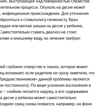
анях, выступающее над поверхностью слизистой
алительном процессе. Опухоль на десне может
е, инфекционное происхождение. Для уточнения
братиться к стоматологу-гигиенисту. Врач
вердая или мягкая шишка на десне у ребенка,
амостоятельно ставить диагноз не стоит.
тике и внешнему виду, но лечения требуют
й глубокое отверстие в тканях, которое может
щ возникает, если родители не сразу заметили, что
«Предшественником» данной проблемы является
ли постоянного). По мере усиления воспаления в
т – гнойник лопается наружу, а его содержимое
а десне у ребенка может самостоятельно
Позднее свищ снова появится, например, на фоне