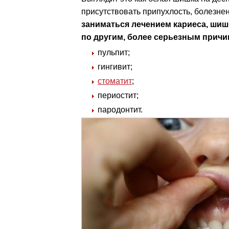
присутствовать припухлость, болезне
заниматься лечением кариеса, шиш
по другим, более серьезным причи
пульпит;
гингивит;
стоматит
;
периостит;
пародонтит.