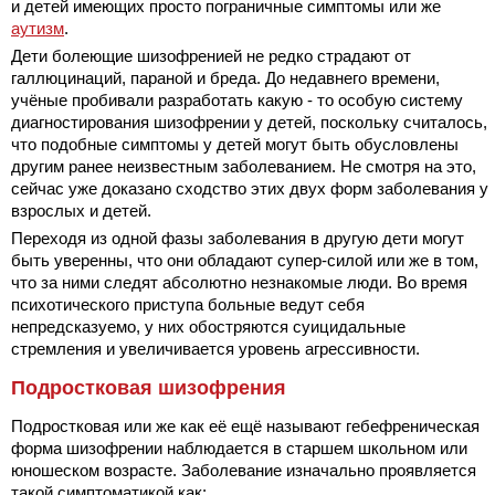
и детей имеющих просто пограничные симптомы или же
аутизм
.
Дети болеющие шизофренией не редко страдают от
галлюцинаций, параной и бреда. До недавнего времени,
учёные пробивали разработать какую - то особую систему
диагностирования шизофрении у детей, поскольку считалось,
что подобные симптомы у детей могут быть обусловлены
другим ранее неизвестным заболеванием. Не смотря на это,
сейчас уже доказано сходство этих двух форм заболевания у
взрослых и детей.
Переходя из одной фазы заболевания в другую дети могут
быть уверенны, что они обладают супер-силой или же в том,
что за ними следят абсолютно незнакомые люди. Во время
психотического приступа больные ведут себя
непредсказуемо, у них обостряются суицидальные
стремления и увеличивается уровень агрессивности.
Подростковая шизофрения
Подростковая или же как её ещё называют гебефреническая
форма шизофрении наблюдается в старшем школьном или
юношеском возрасте. Заболевание изначально проявляется
такой симптоматикой как: