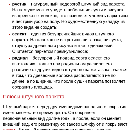
рустик
– натуральный, недорогой штучный вид паркета.
На нем уже можно увидеть небольшие сучки и рисунок
из древесных волокон, что позволяет уложить паркетины
в пестрый узор на полу. Но художественную укладку из
этого вида не создать;
селект
– один из безупречнейших видов штучного
паркета. На планках не встретишь ни глазка, ни сучка,
структура древесного рисунка и цвет одинаковый.
Считается паркетом премиум-класса;
радиал
– безупречный подвид сорта селект, его
изготовляют только при радиальном распиле; его
различие от других видов штучного паркета заключается
в том, что древесные волокна располагаются не по
длине, а по ширине, что после сушки паркета позволяет
сохранить площадь.
Плюсы штучного паркета
Штучный паркет перед другими видами напольного покрытия
имеет множество преимуществ. Он сохраняет
первоначальный вид долгие годы, а после, если он меняет
внешний вид, его ремонтируют, заново шлифуют и покрывают
лаком
. Штучный паркет экологичен и прочен – при его