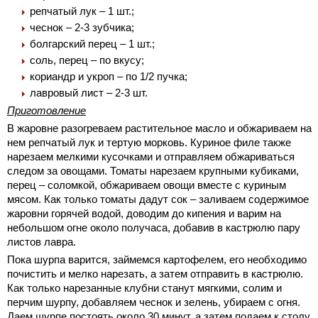
репчатый лук – 1 шт.;
чеснок – 2-3 зубчика;
болгарский перец – 1 шт.;
соль, перец – по вкусу;
кориандр и укроп – по 1/2 пучка;
лавровый лист – 2-3 шт.
Приготовление
В жаровне разогреваем растительное масло и обжариваем на
нем репчатый лук и тертую морковь. Куриное филе также
нарезаем
мелкими кусочками и отправляем обжариваться
следом за овощами. Томаты нарезаем крупными кубиками,
перец – соломкой, обжариваем овощи вместе с куриным
мясом. Как только томаты дадут сок – заливаем содержимое
жаровни горячей водой, доводим до кипения и варим на
небольшом огне около получаса, добавив в кастрюлю пару
листов лавра.
Пока шурпа варится, займемся картофелем, его необходимо
почистить и мелко нарезать, а затем отправить в кастрюлю.
Как только нарезанные клубни станут мягкими, солим и
перчим шурпу, добавляем чеснок и зелень, убираем с огня.
Даем шурпе постоять около 30 минут, а затем подаем к столу.