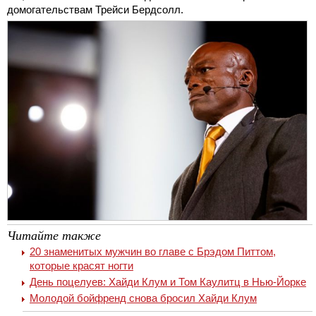
домогательствам Трейси Бердсолл.
Читайте также
20 знаменитых мужчин во главе с Брэдом Питтом,
которые красят ногти
День поцелуев: Хайди Клум и Том Каулитц в Нью-Йорке
Молодой бойфренд снова бросил Хайди Клум