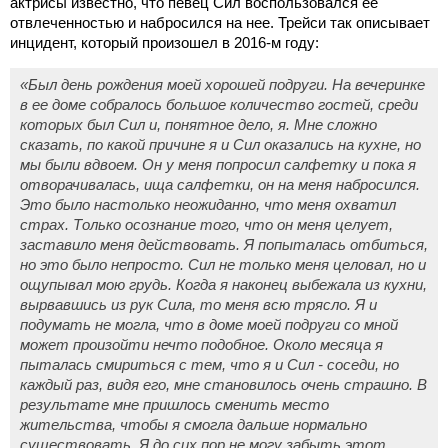
актрисы известно, что певец Сил воспользовался ее
отвлеченностью и набросился на нее. Трейси так описывает
инцидент, который произошел в 2016-м году:
«Был день рождения моей хорошей подруги. На вечеринке
в ее доме собралось большое количество гостей, среди
которых был Сил и, понятное дело, я. Мне сложно
сказать, по какой причине я и Сил оказались на кухне, но
мы были вдвоем. Он у меня попросил салфетку и пока я
отворачивалась, ища салфетки, он на меня набросился.
Это было настолько неожиданно, что меня охватил
страх. Только осознание того, что он меня целует,
заставило меня действовать. Я попыталась отбиться,
но это было непросто. Сил не только меня целовал, но и
ощупывал мою грудь. Когда я наконец выбежала из кухни,
вырвавшись из рук Сила, то меня всю трясло. Я и
подумать не могла, что в доме моей подруги со мной
может произойти нечто подобное. Около месяца я
пыталась смириться с тем, что я и Сил - соседи, но
каждый раз, видя его, мне становилось очень страшно. В
результате мне пришлось сменить место
жительства, чтобы я смогла дальше нормально
существовать. Я до сих пор не могу забыть этот