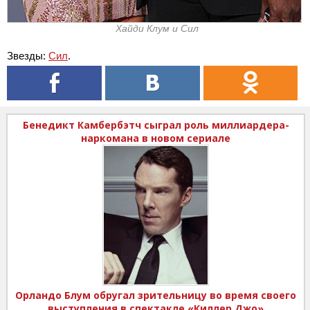
Хайди Клум и Сил
Звезды:
Сил
.
Бенедикт Камбербэтч сыграл роль миллиардера-
наркомана в новом сериале
Орландо Блум обругал зрительницу во время своего
выступления в спектакле «Киллер Джо»