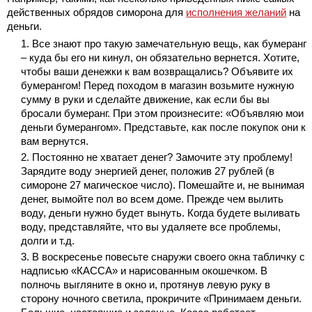
действенных обрядов симорона для
исполнения желаний
на
деньги.
Все знают про такую замечательную вещь, как бумеранг
– куда бы его ни кинул, он обязательно вернется. Хотите,
чтобы ваши денежки к вам возвращались? Объявите их
бумерангом! Перед походом в магазин возьмите нужную
сумму в руки и сделайте движение, как если бы вы
бросали бумеранг. При этом произнесите: «Объявляю мои
деньги бумерангом». Представьте, как после покупок они к
вам вернутся.
Постоянно не хватает денег? Замочите эту проблему!
Зарядите воду энергией денег, положив 27 рублей (в
симороне 27 магическое число). Помешайте и, не вынимая
денег, вымойте пол во всем доме. Прежде чем вылить
воду, деньги нужно будет вынуть. Когда будете выливать
воду, представляйте, что вы удаляете все проблемы,
долги и т.д.
В воскресенье повесьте снаружи своего окна табличку с
надписью «КАССА» и нарисованным окошечком. В
полночь выгляните в окно и, протянув левую руку в
сторону ночного светила, прокричите «Принимаем деньги.