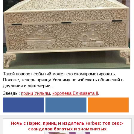
Такой поворот событий может его скомпрометировать.
Похоже, теперь принцу Уильяму не избежать обвинений в
двуличии и лицемерии…
Звезды:
принц Уильям
,
королева Елизавета II
.
Ночь с Пэрис, принц и издатель Forbes: топ секс-
скандалов богатых и знаменитых