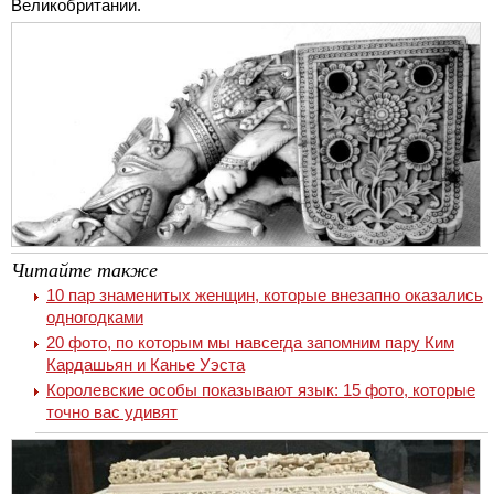
Великобритании.
Читайте также
10 пар знаменитых женщин, которые внезапно оказались
одногодками
20 фото, по которым мы навсегда запомним пару Ким
Кардашьян и Канье Уэста
Королевские особы показывают язык: 15 фото, которые
точно вас удивят