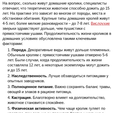
На вопрос, сколько живут домашние кролики, специалисты
отвечают, что теоретически животное способно дожить до 15
лет. На практике это зависит во многом от породы, места и
обстановки обитания. Крупные типы домашних кролей живут
4-5 лет, более мелкие разновидности – до 7-8 лет.
Вислоухие
зверьки здравствуют дольше, чем пушистики с
прямостоячими ушами. Продолжительность жизни кроликов в
домашних условиях обусловлена такими ключевыми
факторами:
Порода.
Декоративные виды живут дольше племенных.
Обычным кролям с прямостоячими ушками отмерено 5-6
лет. Были случаи, когда продолжительность их жизни
составляла 12 лет, а некоторые экземпляры могут дожить
и до 15 лет.
Наследственность.
Лучше обзаводиться питомцами у
опытных заводчиков.
Полноценное питание.
Важно сохранять баланс травы,
овощей и злаков в рационе питомца.
Кастрация.
Благотворно влияет на долгожительство,
животное становится спокойнее.
Физическая активность.
Чем чаще кролик гуляет по