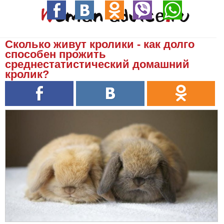
Сколько живут кролики - как долго
способен прожить
среднестатистический домашний
кролик?