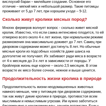
вислоухий баран – милейшее создание. Основное его
отличие – мягкий мех и небольшой размер. Такие питомцы
проживают от 5 до 7 лет, при хорошем уходе – 9-12.
Сколько живут кролики мясных пород?
Многих фермеров волнует вопрос - сколько живет мясной
кролик. Известно, что если самка интенсивно плодится, то ей
отмерено всего около 4-х лет жизни, при нормальном режиме
размножения она максимально доживет до 7 лет. Самец при
дворовом содержании может достигнуть 8 лет. Но обычные
мясные кроли из подсобных хозяйств даже шанса на
долголетие не получают. Их забивают ради мяса в возрасте
от 4-х месяцев до 3-х лет в зависимости от породы. У
бройлеров жизнь еще короче – около 2,5 месяцев. В этом
возрасте их мясо более сочное, нежное и выше ценится.
Продолжительность жизни кролика в природе
Продолжительность жизни неодомашненных животных
намного меньше, чем у питомцев при дворовом содержании,
так как живут дикие кролики в природе, противостоя всем
мыслимым и немыслимым угрозам. Им нужно заботиться
беспрерывно о нахождении еды, защите потомства. Еще у