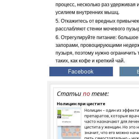
процесс, несколько раз удерживая 
усилием внутренних мышц.
Откажитесь от вредных привычек:
расслабляют стенки мочевого пузы
Отрегулируйте питание: большое 
запорами, провоцирующими недерж
пузыря, поэтому нужно ограничить 
таких, как кофе и крепкий чай.
Статьи
по
теме:
Нолицин при цистите
Нолицин – один из эффект
препаратов, которые вра
часто назначают для лече
цистита у женщин. Но это 
значит, что его можно нач
пить самостоятельно – ну