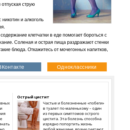
и отпуская струю
 никотин и алкоголь
ря.
содержание клетчатки в еде помогает бороться с
ание. Соленая и острая пища раздражают стенки
такие блюда. Откажитесь от мочегонных напитков,
Острый цистит
ивных
Частые и болезненные «побеги»
чи
в туалет по-маленькому – один
ния
из первых симптомов острого
не
цистита. Эта болезнь способна
инать
изрядно попортить жизнь
жно
любой женщине, врачи считают,