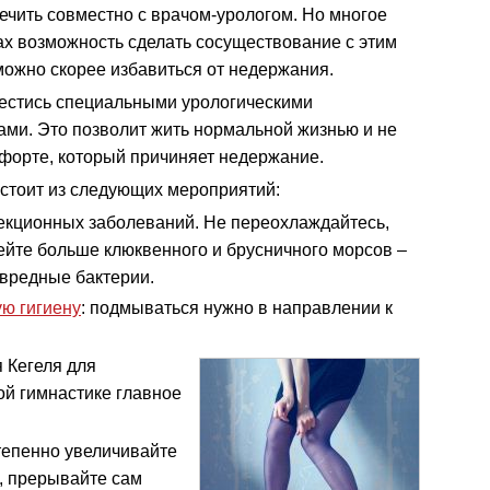
ечить совместно с врачом-урологом. Но многое
ках возможность сделать сосуществование с этим
ожно скорее избавиться от недержания.
естись специальными урологическими
ми. Это позволит жить нормальной жизнью и не
форте, который причиняет недержание.
остоит из следующих мероприятий:
екционных заболеваний. Не переохлаждайтесь,
Пейте больше клюквенного и брусничного морсов –
вредные бактерии.
ю гигиену
: подмываться нужно в направлении к
 Кегеля для
ой гимнастике главное
тепенно увеличивайте
, прерывайте сам