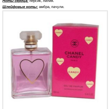
Ноты сердца:
персик, лилия.
Шлейфовые ноты:
амбра, пачули.