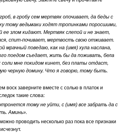
роб, в гробу сем мертвяк опочивает, да беды с
яку тому ведьмаки ходят тропинками поросшими,
й ее злом кидают. Мертвяк слепой и не знает,
тся, спит-почивает, мертвость свою отживает.
й мрачный поведаю, как на (имя) хула наслана,
ого поедом съедает, жить бы да поживать, бела
 соли мне покидом кинет, без платы отдаст,
вую черную домину. Что я говорю, тому быть.
тем воск заверните вместе с солью в платок и
следок такие слова:
тронется тому не уйти, с (имя) все забрать да с
ть. Аминь».
можно проводить несколько раз пока все признаки
исчезнут.