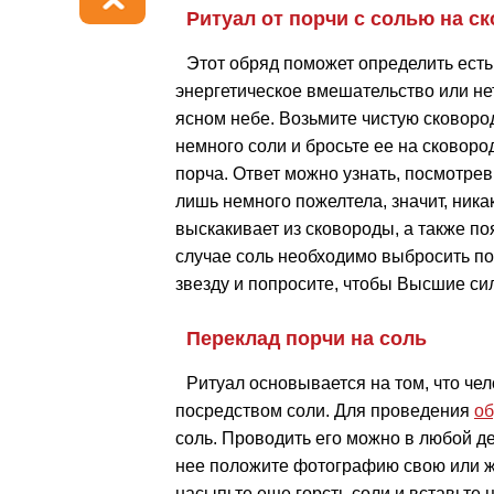
Ритуал от порчи с солью на с
Этот обряд поможет определить есть
энергетическое вмешательство или не
ясном небе. Возьмите чистую сковород
немного соли и бросьте ее на сковород
порча. Ответ можно узнать, посмотрев 
лишь немного пожелтела, значит, никак
выскакивает из сковороды, а также по
случае соль необходимо выбросить под
звезду и попросите, чтобы Высшие си
Переклад порчи на соль
Ритуал основывается на том, что че
посредством соли. Для проведения
об
соль. Проводить его можно в любой де
нее положите фотографию свою или же
насыпьте еще горсть соли и вставьте 