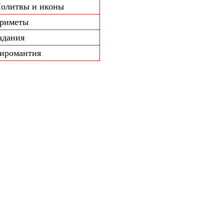
олитвы и иконы
риметы
адания
иромантия