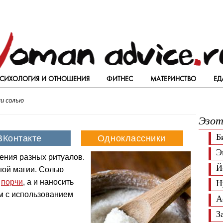
СИХОЛОГИЯ И ОТНОШЕНИЯ
ФИТНЕС
МАТЕРИНСТВО
ЕД
и солью
Эзот
Б
Э
ения разных ритуалов.
Й
рной магии. Солью
е
порчи
, а и наносить
Н
м с использованием
А
З