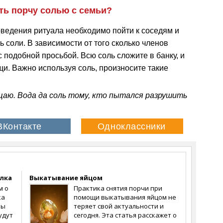
ть порчу солью с семьи?
ведения ритуала необходимо пойти к соседям и
ь соли. В зависимости от того сколько членов
с подобной просьбой. Всю соль сложите в банку, и
щи. Важно используя соль, произносите такие
щаю. Вода да соль тому, кто пытался разрушить
лка
Выкатывание яйцом
м о
Практика снятия порчи при
ка
помощи выкатывания яйцом не
Вы
теряет свой актуальности и
удут
сегодня. Эта статья расскажет о