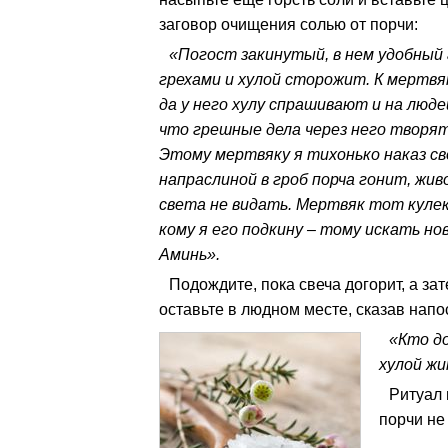
заговор очищения солью от порчи:
«Погост закинутый, в нем удобный г
грехами и хулой сторожит. К мертв
да у него хулу спрашивают и на люде
что грешные дела через него творя
Этому мертвяку я тихонько наказ сво
напраслиной в гроб порча гонит, жив
света не видать. Мертвяк тот кулек
кому я его подкину – тому искать но
Аминь».
Подождите, пока свеча догорит, а за
оставьте в людном месте, сказав напо
«Кто до
хулой жи
Ритуал 
порчи не 