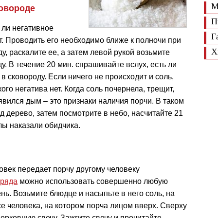
М
ковороде
П
 ли негативное
Г
т. Проводить его необходимо ближе к полночи при
Х
у, раскалите ее, а затем левой рукой возьмите
у. В течение 20 мин. спрашивайте вслух, есть ли
в сковороду. Если ничего не происходит и соль,
ого негатива нет. Когда соль почернела, трещит,
явился дым – это признаки наличия порчи. В таком
 дерево, затем посмотрите в небо, насчитайте 21
лы наказали обидчика.
ловек передает порчу другому человеку
ряда
можно использовать совершенно любую
нь. Возьмите блюдце и насыпьте в него соль, на
 человека, на котором порча лицом вверх. Сверху
церковную свечу. Зажгите свечу и прочитайте