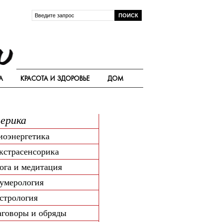
А
КРАСОТА И ЗДОРОВЬЕ
ДОМ
ерика
иоэнергетика
кстрасенсорика
ога и медитация
умерология
стрология
аговоры и обряды