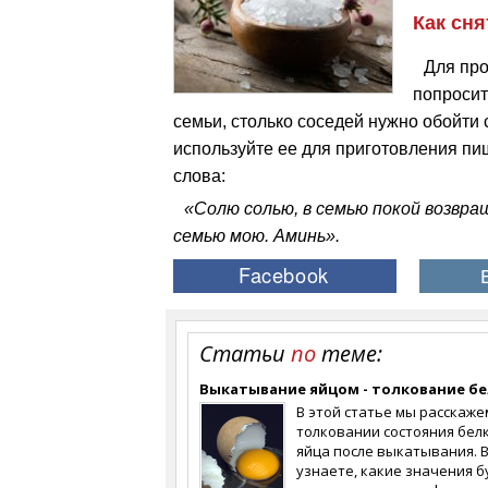
Как сня
Для про
попросит
семьи, столько соседей нужно обойти 
используйте ее для приготовления пи
слова:
«Солю солью, в семью покой возвра
семью мою. Аминь».
Статьи
по
теме:
Выкатывание яйцом - толкование бе
В этой статье мы расскаже
толковании состояния бел
яйца после выкатывания. 
узнаете, какие значения б