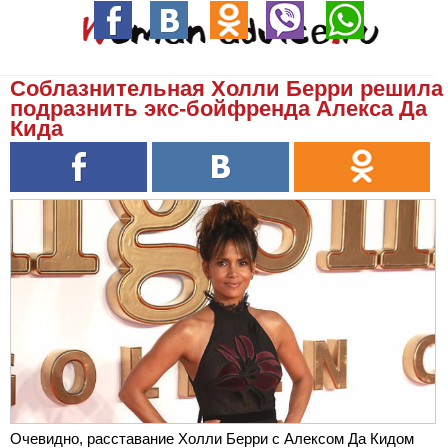
Соблазнительная Холли Берри решила
подразнить экс-бойфренда Алекса Да
Кида
Очевидно, расставание Холли Берри с Алексом Да Кидом