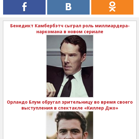
Бенедикт Камбербэтч сыграл роль миллиардера-
наркомана в новом сериале
Орландо Блум обругал зрительницу во время своего
выступления в спектакле «Киллер Джо»