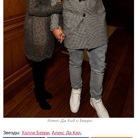
Алекс Да Кид и Берри
Звезды:
Холли Берри
,
Алекс Да Кид
.