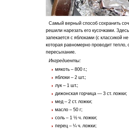
Самый верный способ сохранить сочн
решили нарезать его кусочками. Здесь
запекается с яблоками (с классикой н
которая равномерно проводит тепло, с
пересыхание.
Ингредиенты:
мякоть – 800 г.;
яблоки – 2 шт.;
лук – 1 шт.;
дижонская горчица — 3 ст. ложки;
мед – 2 ст. ложки;
масло – 50 г;
соль – 1 ½ ч. ложки;
перец – ¼ ч. ложки;