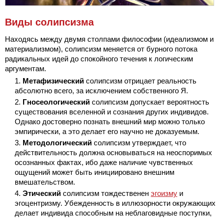
Виды солипсизма
Находясь между двумя столпами философии (идеализмом и
материализмом), солипсизм меняется от бурного потока
радикальных идей до спокойного течения к логическим
аргументам.
Метафизический
солипсизм отрицает реальность
абсолютно всего, за исключением собственного Я.
Гносеологический
солипсизм допускает вероятность
существования вселенной и сознания других индивидов.
Однако достоверно познать внешний мир можно только
эмпирически, а это делает его научно не доказуемым.
Методологический
солипсизм утверждает, что
действительность должна основываться на неоспоримых
осознанных фактах, ибо даже наличие чувственных
ощущений может быть инициировано внешним
вмешательством.
Этический
солипсизм тождественен
эгоизму
и
эгоцентризму. Убежденность в иллюзорности окружающих
делает индивида способным на неблаговидные поступки,