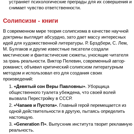
устраняет психологические преграды для их совершения и
снимает чувство ответственности.
Солипсизм - книги
В современном мире теория солипсизма в качестве научной
доктрины выглядит абсурдно, зато дает массу интересных
идей для художественной литературы. Р. Брэдбери, С. Лем,
М. Булгаков и другие известные писатели создали
мистические и фантастические сюжеты, уносящие читателя
за грань реальности. Виктор Пелевин, современный автор-
романист, объявил критический солипсизм литературным
методом и использовал его для создания своих
произведений:
«Девятый сон Веры Павловны»
. Уборщица
общественного туалета убеждена, что своей волей
вызвала Перестройку в СССР.
«Чапаев и Пустота»
. Главный герой перемещается из
одной действительности в другую, пытаясь определить
настоящую.
«Generation П»
. Выпускник института творит рекламную
реальность.