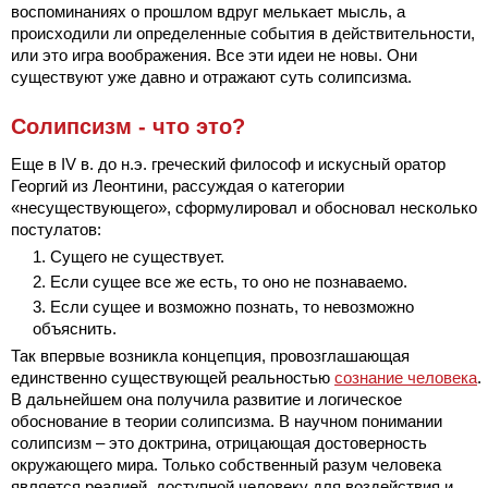
воспоминаниях о прошлом вдруг мелькает мысль, а
происходили ли определенные события в действительности,
или это игра воображения. Все эти идеи не новы. Они
существуют уже давно и отражают суть солипсизма.
Солипсизм - что это?
Еще в IV в. до н.э. греческий философ и искусный оратор
Георгий из Леонтини, рассуждая о категории
«несуществующего», сформулировал и обосновал несколько
постулатов:
Сущего не существует.
Если сущее все же есть, то оно не познаваемо.
Если сущее и возможно познать, то невозможно
объяснить.
Так впервые возникла концепция, провозглашающая
единственно существующей реальностью
сознание человека
.
В дальнейшем она получила развитие и логическое
обоснование в теории солипсизма. В научном понимании
солипсизм – это доктрина, отрицающая достоверность
окружающего мира. Только собственный разум человека
является реалией, доступной человеку для воздействия и