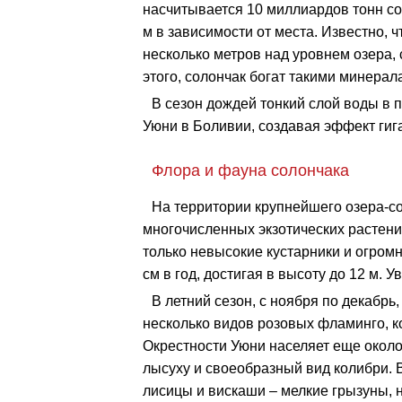
насчитывается 10 миллиардов тонн со
м в зависимости от места. Известно,
несколько метров над уровнем озера,
этого, солончак богат такими минералам
В сезон дождей тонкий слой воды в 
Уюни в Боливии, создавая эффект гига
Флора и фауна солончака
На территории крупнейшего озера-с
многочисленных экзотических растен
только невысокие кустарники и огром
см в год, достигая в высоту до 12 м. 
В летний сезон, с ноября по декабрь
несколько видов розовых фламинго, 
Окрестности Уюни населяет еще около 
лысуху и своеобразный вид колибри. 
лисицы и вискаши – мелкие грызуны,