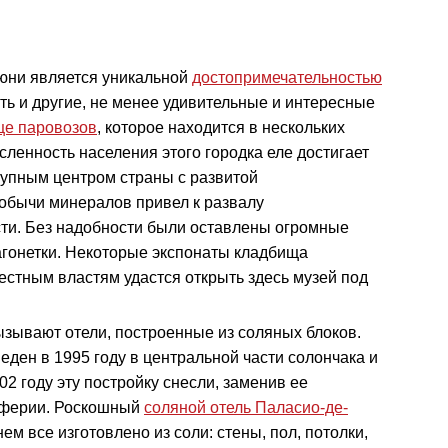
Уюни является уникальной
достопримечательностью
сть и другие, не менее удивительные и интересные
ще паровозов
, которое находится в нескольких
сленность населения этого городка еле достигает
крупным центром страны с развитой
обычи минералов привел к развалу
ти. Без надобности были оставлены огромные
агонетки. Некоторые экспонаты кладбища
естным властям удастся открыть здесь музей под
зывают отели, построенные из соляных блоков.
еден в 1995 году в центральной части солончака и
02 году эту постройку снесли, заменив ее
иферии. Роскошный
соляной отель Паласио-де-
ем все изготовлено из соли: стены, пол, потолки,