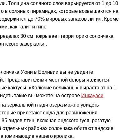
ли. Толщина соляного слоя варьируется от 1 до 10
 что в соляных пирамидах, которые возвышаются на
 содержится до 70% мировых запасов лития. Кроме
и, как галит и гипс.
пределах 30 см покрывает территорию солончака
нтского зазеркалья.
олончака Уюни в Боливии вы не увидите
ий. Представителями местной флоры являются
ные кактусы. «Колючие великаны» вырастают на 1
Увидеть такие вы можете на острове
Инкауаси
.
, на зеркальной глади озера можно увидеть
которые прилетают сюда для размножения.
85 видов птиц, включая андского гуся, рогатую
В отдельных районах солончака обитают андские
 напоминающие нашего кролика.