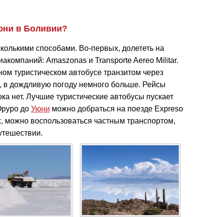
юни в Боливии?
колькими способами. Во-первых, долететь на
акомпаний: Amaszonas и Transporte Aereo Militar.
ном туристическом автобусе транзитом через
в, в дождливую погоду немного больше. Рейсы
ка нет. Лучшие туристические автобусы пускает
 Оруро до
Уюни
можно добраться на поезде Expreso
тых, можно воспользоваться частным транспортом,
утешествии.