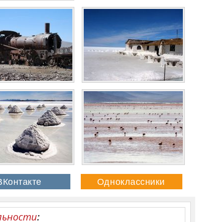
льности
: