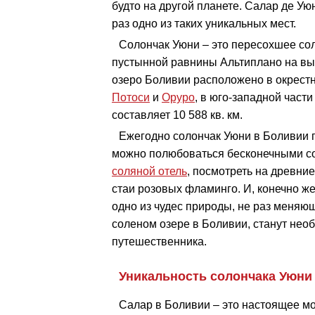
будто на другой планете. Салар де Ую
раз одно из таких уникальных мест.
Солончак Уюни – это пересохшее сол
пустынной равнины Альтиплано на вы
озеро Боливии расположено в окрест
Потоси
и
Оруро
, в юго-западной част
составляет 10 588 кв. км.
Ежегодно солончак Уюни в Боливии п
можно полюбоваться бесконечными с
соляной отель
, посмотреть на древни
стаи розовых фламинго. И, конечно ж
одно из чудес природы, не раз меняющ
соленом озере в Боливии, станут не
путешественника.
Уникальность солончака Уюни
Салар в Боливии – это настоящее м