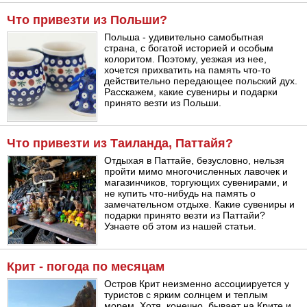
Что привезти из Польши?
Польша - удивительно самобытная
страна, с богатой историей и особым
колоритом. Поэтому, уезжая из нее,
хочется прихватить на память что-то
действительно передающее польский дух.
Расскажем, какие сувениры и подарки
принято везти из Польши.
Что привезти из Таиланда, Паттайя?
Отдыхая в Паттайе, безусловно, нельзя
пройти мимо многочисленных лавочек и
магазинчиков, торгующих сувенирами, и
не купить что-нибудь на память о
замечательном отдыхе. Какие сувениры и
подарки принято везти из Паттайи?
Узнаете об этом из нашей статьи.
Крит - погода по месяцам
Остров Крит неизменно ассоциируется у
туристов с ярким солнцем и теплым
морем. Хотя, конечно, бывает на Крите и