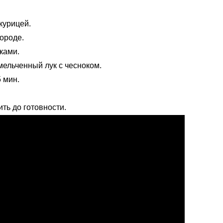
курицей.
вороде.
ками.
мельченный лук с чесноком.
5 мин.
ить до готовности.