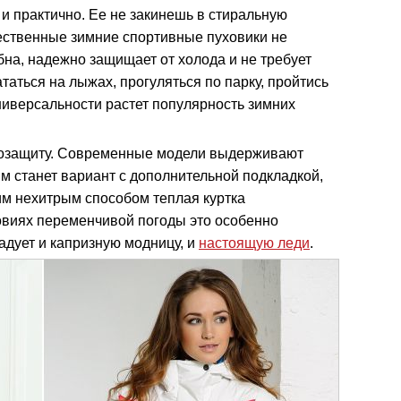
 и практично. Ее не закинешь в стиральную
чественные зимние спортивные пуховики не
бна, надежно защищает от холода и не требует
таться на лыжах, прогуляться по парку, пройтись
ниверсальности растет популярность зимних
плозащиту. Современные модели выдерживают
 станет вариант с дополнительной подкладкой,
ким нехитрым способом теплая куртка
овиях переменчивой погоды это особенно
адует и капризную модницу, и
настоящую леди
.