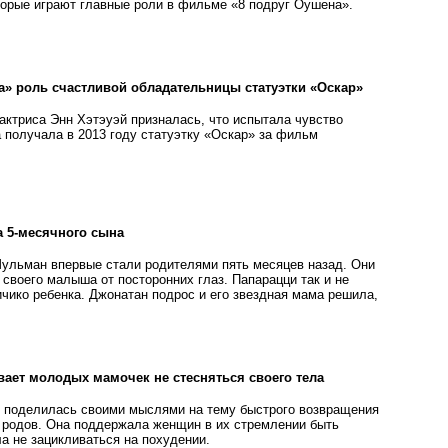
торые играют главные роли в фильме «8 подруг Оушена».
а» роль счастливой обладательницы статуэтки «Оскар»
актриса Энн Хэтэуэй призналась, что испытала чувство
а получала в 2013 году статуэтку «Оскар» за фильм
а 5-месячного сына
ульман впервые стали родителями пять месяцев назад. Они
своего малыша от посторонних глаз. Папарацци так и не
ичико ребенка. Джонатан подрос и его звездная мама решила,
ает молодых мамочек не стесняться своего тела
 поделилась своими мыслями на тему быстрого возвращения
родов. Она поддержала женщин в их стремлении быть
а не зацикливаться на похудении.