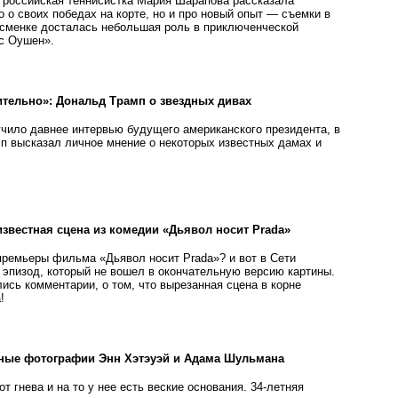
 российская теннисистка Мария Шарапова рассказала
 о своих победах на корте, но и про новый опыт — съемки в
тсменке досталась небольшая роль в приключенческой
сс Оушен».
тельно»: Дональд Трамп о звездных дивах
чило давнее интервью будущего американского президента, в
п высказал личное мнение о некоторых известных дамах и
известная сцена из комедии «Дьявол носит Prada»
премьеры фильма «Дьявол носит Prada»? и вот в Сети
эпизод, который не вошел в окончательную версию картины.
ись комментарии, о том, что вырезанная сцена в корне
!
ные фотографии Энн Хэтэуэй и Адама Шульмана
от гнева и на то у нее есть веские основания. 34-летняя