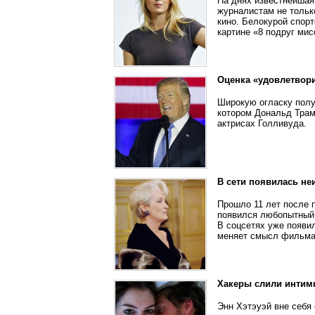
На днях известнейшая
журналистам не только
кино. Белокурой спор
картине «8 подруг ми
Оценка «удовлетвори
Широкую огласку полу
котором Дональд Трам
актрисах Голливуда.
В сети появилась не
Прошло 11 лет после 
появился любопытный 
В соцсетях уже появил
меняет смысл фильма
Хакеры слили интим
Энн Хэтэуэй вне себя 