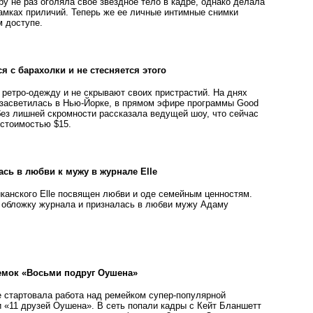
ру не раз оголяла свое звездное тело в кадре, однако делала
рамках приличий. Теперь же ее личные интимные снимки
м доступе.
я с барахолки и не стесняется этого
 ретро-одежду и не скрывают своих пристрастий. На днях
 засветилась в Нью-Йорке, в прямом эфире программы Good
без лишней скромности рассказала ведущей шоу, что сейчас
 стоимостью $15.
ась в любви к мужу в журнале Elle
канского Elle посвящен любви и оде семейным ценностям.
 обложку журнала и призналась в любви мужу Адаму
емок «Восьми подруг Оушена»
е стартовала работа над ремейком супер-популярной
 «11 друзей Оушена». В сеть попали кадры с Кейт Бланшетт