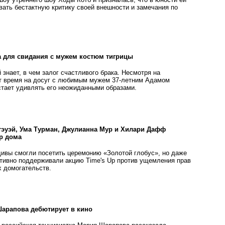
ать бестактную критику своей внешности и замечания по
а для свидания с мужем костюм тигрицы
 знает, в чем залог счастливого брака. Несмотря на
ит время на досуг с любимым мужем 37-летним Адамом
тает удивлять его неожиданными образами.
тэуэй, Ума Турман, Джулианна Мур и Хилари Дафф
p дома
дивы смогли посетить церемонию «Золотой глобус», но даже
ктивно поддерживали акцию Time's Up против ущемления прав
 домогательств.
Шарапова дебютирует в кино