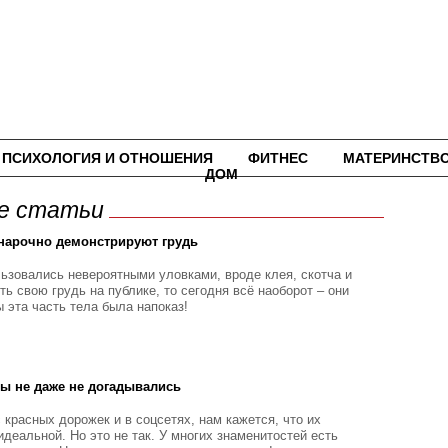
ПСИХОЛОГИЯ И ОТНОШЕНИЯ
ФИТНЕС
МАТЕРИНСТВ
ДОМ
ие статьи
е нарочно демонстрируют грудь
зовались невероятными уловками, вроде клея, скотча и
ть свою грудь на публике, то сегодня всё наоборот – они
 эта часть тела была напоказ!
вы не даже не догадывались
 красных дорожек и в соцсетях, нам кажется, что их
идеальной. Но это не так. У многих знаменитостей есть