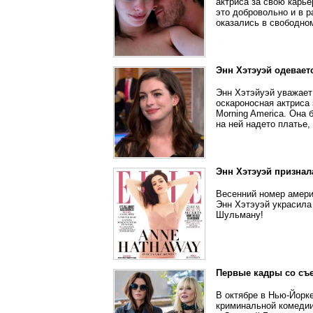
актриса за свою карье
это добровольно и в 
оказались в свободно
Энн Хэтэуэй одеваетс
Энн Хэтэйуэй уважает
оскароносная актриса
Morning America. Она 
на ней надето платье,
Энн Хэтэуэй признал
Весенний номер амери
Энн Хэтэуэй украсила
Шульману!
Первые кадры со съ
В октябре в Нью-Йорк
криминальной комедии