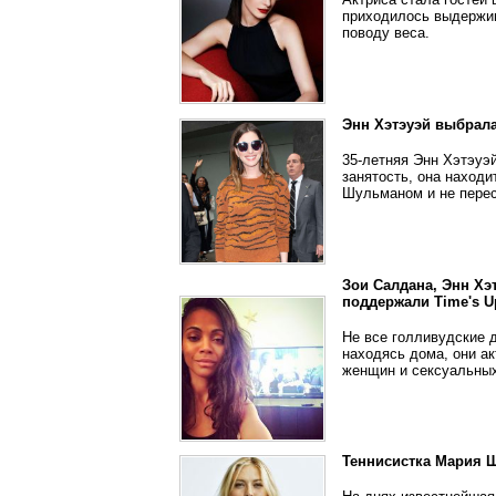
приходилось выдержив
поводу веса.
Энн Хэтэуэй выбрал
35-летняя Энн Хэтэуэй
занятость, она наход
Шульманом и не перес
Зои Салдана, Энн Хэ
поддержали Time's U
Не все голливудские 
находясь дома, они а
женщин и сексуальных
Теннисистка Мария 