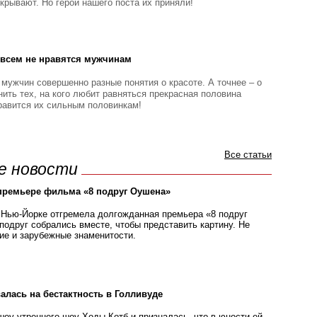
крывают. Но герои нашего поста их приняли!
овсем не нравятся мужчинам
 мужчин совершенно разные понятия о красоте. А точнее – о
ить тех, на кого любит равняться прекрасная половина
нравится их сильным половинкам!
Все статьи
ие новости
премьере фильма «8 подруг Оушена»
Нью-Йорке отгремела долгожданная премьера «8 подруг
подруг собрались вместе, чтобы представить картину. Не
ие и зарубежные знаменитости.
алась на бестактность в Голливуде
шоу утреннего шоу Ходы Котб и призналась, что в юности ей