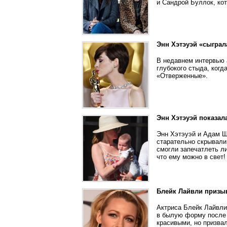
и Сандрой Буллок, ко
Энн Хэтэуэй «сыграл
В недавнем интервью 
глубокого стыда, когд
«Отверженные».
Энн Хэтэуэй показал
Энн Хэтэуэй и Адам Ш
старательно скрывали 
смогли запечатлеть л
что ему можно в свет!
Блейк Лайвли призыв
Актриса Блейк Лайвли
в былую форму после 
красивыми, но призвал