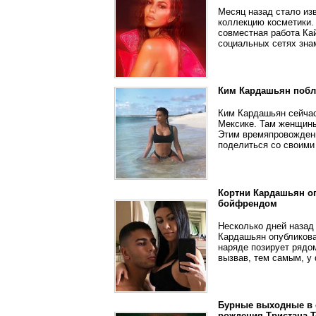
Месяц назад стало изв
коллекцию косметики.
совместная работа Кай
социальных сетях зна
Ким Кардашьян побл
Ким Кардашьян сейчас
Мексике. Там женщины
Этим времяпровождени
поделиться со своими
Кортни Кардашьян о
бойфрендом
Несколько дней назад 
Кардашьян опубликова
наряде позирует ряд
вызвав, тем самым, у 
Бурные выходные в 
рождения Тристана 