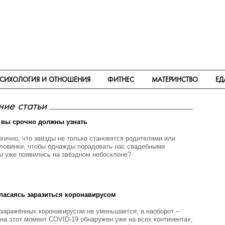
СИХОЛОГИЯ И ОТНОШЕНИЯ
ФИТНЕС
МАТЕРИНСТВО
ЕД
ние статьи
х вы срочно должны узнать
гично, что звёзды не только становятся родителями или
оловинки, чтобы однажды порадовать нас свадебными
ры уже появились на звёздном небосклоне?
опасаясь заразиться коронавирусом
о заражённых коронавирусом не уменьшается, а наоборот –
на этот момент COVID-19 обнаружен уже на всех континентах,