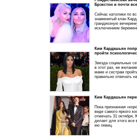
Брэкстон и почти вс
Сейчас католики по вс
знаменитый клан Кард
грандиозную вечеринку
исключением беременн
Ким Кардашьян попр
пройти психологичес
Звезда социальных се
в этот раз, ее желан
маме и сестрам пройти
правильно отвечать н
Ким Кардашьян пере
Пока признанная «кор
виде самого яркого ко
отмечать 31 октября,
делает для этого все
ею певиц.