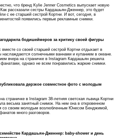
естно, что бренд Kylie Jenner Cosmetics выпускает новую
 Как рассказали сестры Кардашьян-Дженнер, это будет
ли с ее старшей сестрой Кортни. И вот, сегодня, в
менитостей появились первые рекламные снимки.
агодарила бодишеймеров за критику своей фигуры
 вместе со своей старшей сестрой Кортни отдыхает в
 наслаждаются солнечными ваннами и купанием в океане.
ем вчера на страничке в Instagram Кардашьян решила
 фанатами, однако не всем понравились жаркие снимки.
публиковала дерзкое совместное фото с молодым
на страничке в Instagram 38-летняя светская львица Кортни
ла весьма занятный снимок. На нем она в откровенном
ом со своим молодым возлюбленным Юнесом Бенджимой,
фанатов много разговоров.
семействе Кардашьян-Дженнер: baby-shower и день
Томпсона