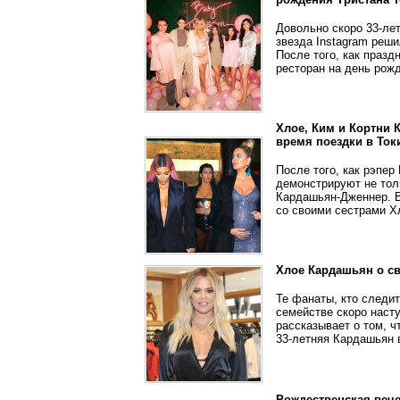
Довольно скоро 33-ле
звезда Instagram реши
После того, как празд
ресторан на день рож
Хлое, Ким и Кортни 
время поездки в Ток
После того, как рэпер
демонстрируют не тол
Кардашьян-Дженнер. В 
со своими сестрами Хл
Хлое Кардашьян о св
Те фанаты, кто следи
семействе скоро наст
рассказывает о том, 
33-летняя Кардашьян 
Рождественская вече