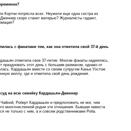
еременна?
ти Кортни потрясла всех. Неужели еще одна сестра из
Дженнер скоро станет матерью? Журналисты гадают,
рмация?
илась с фанатами тем, как она отметила свой 37-й день
рдашьян отметила свое 37-летие. Многие фанаты надеялись,
т праздновать этот день с большим размахом, однако от
залась. Кардашьян вместе со своим супругом Канье Уэстом
енную виллу, где и отметила свой день рождения.
 суд на всю семейку Кардашьян-Дженнер
 Чайной, Роберт Кардашьян и предположить не мог, чем
 его многочисленной родни эти отношения. Бывшая невеста
я не только с ним, а и совсем родственниками Роба.