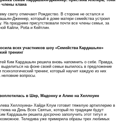
е члены клана
ему свету отмечают Рождество. В стороне не остался и
ашьян-Дженнер, который в доме матери семейства устроил
. На празднике присутствовали почти все члены семьи, за
ой Кайли, Роба и Кейтлин.
осила всех участников шоу «Семейства Кардашьян»
кий тренинг
тей Ким Кардашьян решила вновь напомнить о себе. Правда,
ие выделиться на фоне своей семьи вылилось в предложение
 психологический тренинг, который научит каждую из них
а неловкие вопросы.
воплотилась в Шер, Мадонну и Алию на Хеллоуин
олева Хеллоуина» Хайди Клум готовит тяжелую артиллерию в
стюма на День Всех Святых, который по традиции будут
 Ким Кардашьян решила досрочно заполучить этот титул и
 возможное. Теледива уже примерила образы трех любимых