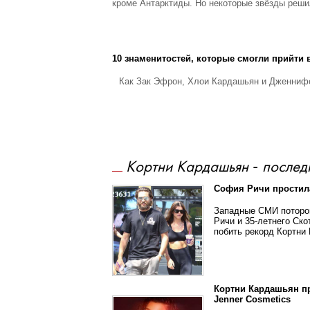
кроме Антарктиды. Но некоторые звёзды решил
10 знаменитостей, которые смогли прийти
Как Зак Эфрон, Хлои Кардашьян и Дженнифе
Кортни Кардашьян - послед
София Ричи простила
Западные СМИ потороп
Ричи и 35-летнего Ск
побить рекорд Кортни 
Кортни Кардашьян пр
Jenner Cosmetics