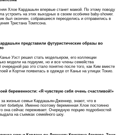
тняя Хлое Кардашьян впервые станет мамой. По этому поводу
ла устроить на этих выходных в своем особняке baby-shower.
ник был окончен, собравшиеся переоделись и отправились в
дения Тристана Томпсона.
Кардашьян представили футуристические образы во
ио
 Канье Уэст решил стать модельером, его коллекции
ько модели на подиуме, но и все члены семейства
очередной раз это стало понятно после того, как Ким вместе
оей и Кортни появилась в одежде от Канье на улицах Токио.
оей беременности: «Я чувствую себя очень счастливой!»
т за жизнью семьи Кардашьян-Дженнер, знают, что в
упит бэбибум. Именно поэтому беременная Хлое постоянно
что она сейчас переживает. Очередную порцию подробностей
выдала на съемках семейного шоу.
ринка семьи Кардашьян-Дженнер: Кристина Агилера, Тони