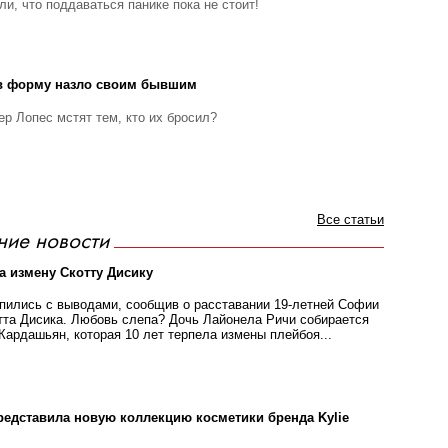
и, что поддаваться панике пока не стоит!
 в форму назло своим бывшим
р Лопес мстят тем, кто их бросил?
Все статьи
ние новости
 измену Скотту Дисику
ились с выводами, сообщив о расставании 19-летней Софии
отта Дисика. Любовь слепа? Дочь Лайонела Ричи собирается
Кардашьян, которая 10 лет терпела измены плейбоя...
едставила новую коллекцию косметики бренда Kylie