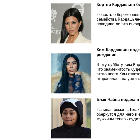
Кортни Кардашьян б
Новость о беременнос
семейства Кардашьян-
правдива ли эта инфо
Ким Кардашьян подел
рождения
В эту субботу Ким Ка
что знаменитость буде
этого всего Ким отка
отправилась на уедин
Блэк Чайна подала в
Начиная роман с Блэк
обернутся для него и
мужчины теперь судитс