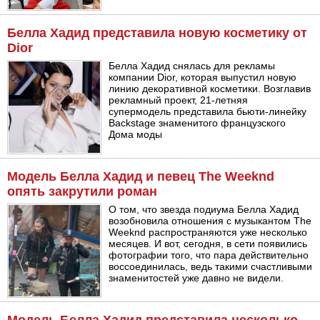
Белла Хадид представила новую косметику от
Dior
Белла Хадид снялась для рекламы
компании Dior, которая выпустил новую
линию декоративной косметики. Возглавив
рекламный проект, 21-летняя
супермодель представила бьюти-линейку
Backstage знаменитого французского
Дома моды
Модель Белла Хадид и певец The Weeknd
опять закрутили роман
О том, что звезда подиума Белла Хадид
возобновила отношения с музыкантом The
Weeknd распространяются уже несколько
месяцев. И вот, сегодня, в сети появились
фотографии того, что пара действительно
воссоединилась, ведь такими счастливыми
знаменитостей уже давно не видели.
Модель Белла Хадид представила несколько