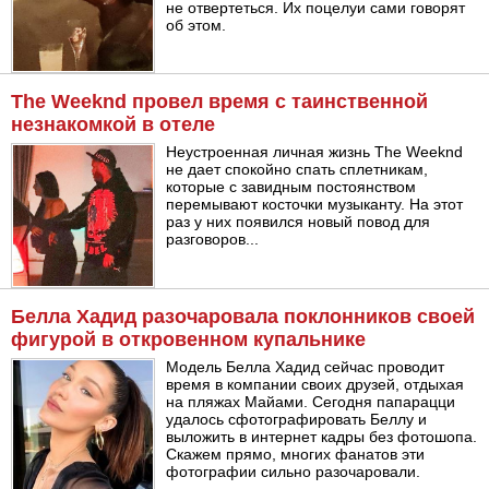
не отвертеться. Их поцелуи сами говорят
об этом.
The Weeknd провел время с таинственной
незнакомкой в отеле
Неустроенная личная жизнь The Weeknd
не дает спокойно спать сплетникам,
которые с завидным постоянством
перемывают косточки музыканту. На этот
раз у них появился новый повод для
разговоров...
Белла Хадид разочаровала поклонников своей
фигурой в откровенном купальнике
Модель Белла Хадид сейчас проводит
время в компании своих друзей, отдыхая
на пляжах Майами. Сегодня папарацци
удалось сфотографировать Беллу и
выложить в интернет кадры без фотошопа.
Скажем прямо, многих фанатов эти
фотографии сильно разочаровали.