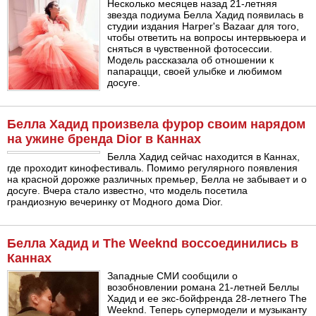
Несколько месяцев назад 21-летняя
звезда подиума Белла Хадид появилась в
студии издания Harper's Bazaar для того,
чтобы ответить на вопросы интервьюера и
сняться в чувственной фотосессии.
Модель рассказала об отношении к
папарацци, своей улыбке и любимом
досуге.
Белла Хадид произвела фурор своим нарядом
на ужине бренда Dior в Каннах
Белла Хадид сейчас находится в Каннах,
где проходит кинофестиваль. Помимо регулярного появления
на красной дорожке различных премьер, Белла не забывает и о
досуге. Вчера стало известно, что модель посетила
грандиозную вечеринку от Модного дома Dior.
Белла Хадид и The Weeknd воссоединились в
Каннах
Западные СМИ сообщили о
возобновлении романа 21-летней Беллы
Хадид и ее экс-бойфренда 28-летнего The
Weeknd. Теперь супермодели и музыканту