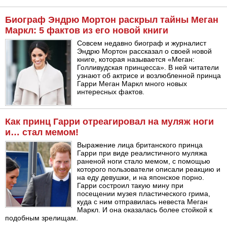
Биограф Эндрю Мортон раскрыл тайны Меган
Маркл: 5 фактов из его новой книги
Совсем недавно биограф и журналист
Эндрю Мортон рассказал о своей новой
книге, которая называется «Меган:
Голливудская принцесса». В ней читатели
узнают об актрисе и возлюбленной принца
Гарри Меган Маркл много новых
интересных фактов.
Как принц Гарри отреагировал на муляж ноги
и… стал мемом!
Выражение лица британского принца
Гарри при виде реалистичного муляжа
раненой ноги стало мемом, с помощью
которого пользователи описали реакцию и
на еду девушки, и на японское порно.
Гарри состроил такую мину при
посещении музея пластического грима,
куда с ним отправилась невеста Меган
Маркл. И она оказалась более стойкой к
подобным зрелищам.