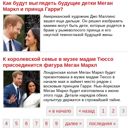
Как будут выглядеть будущие детки Меган
Маркл и принца Гарри?
Американский художник Джо Маллинс
зашел еще дальше. Он решил изобразить
какими могут быть дети, которые родятся в
браке у рыжеволосого принца и его
смуглой темноглазой будущей жены.
К королевской семье в музее мадам Тюссо
присоединится фигура Меган Маркл
Лондонская копия Меган Маркл будет
презентована в музее мадам Тюссо в
начале мая и займет место рядом с
восковым принцем Гарри. Нью-йоркская
Меган Маркл будет изготовлена к июню
этого года. Детали нарядов обеих
скульптур держатся в строжайшей тайне.
« в начало
< назад
1
2
3
4
5
6
7
8
9
далее >
последняя »