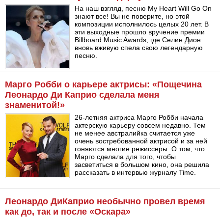
На наш взгляд, песню My Heart Will Go On
знают все! Вы не поверите, но этой
композиции исполнилось целых 20 лет. В
эти выходные прошло вручение премии
Billboard Music Awards, где Селин Дион
вновь вживую спела свою легендарную
песню.
Марго Робби о карьере актрисы: «Пощечина
Леонардо Ди Каприо сделала меня
знаменитой!»
26-летняя актриса Марго Робби начала
актерскую карьеру совсем недавно. Тем
не менее австралийка считается уже
очень востребованной актрисой и за ней
гоняются многие режиссеры. О том, что
Марго сделала для того, чтобы
засветиться в большом кино, она решила
рассказать в интервью журналу Time.
Леонардо ДиКаприо необычно провел время
как до, так и после «Оскара»