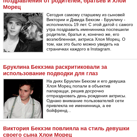
поздравления от родителей, братьев и Хлои
Морец
Сегодня самому старшему из сыновей
Виктории и Дэвида Бекхэм - Бруклину -
исполнилось 19 лет. С этой датой с самого
утра поздравить именинника поспешили
родители, братья и, конечно же, его
возлюбленная, актриса Хлоя Морец. О
том, как это было можно увидеть на
страничках каждого в Instagram.
Бруклина Бекхэма раскритиковали за
использование подводки для глаз
На днях Бруклин Бекхэм и его девушка
Хлоя Морец попали в объектив
папарацци, решив досрочно
отпраздновать день рождения актрисы.
Однако внимание пользователей сети
привлекла не именинница, а ее
бойфренд...
Виктория Бекхэм повлияла на стиль девушки
своего сына Хлои Морец