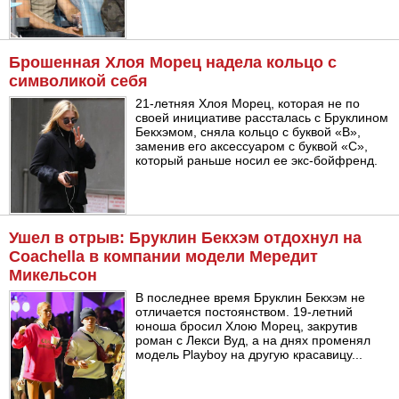
Брошенная Хлоя Морец надела кольцо с
символикой себя
21-летняя Хлоя Морец, которая не по
своей инициативе рассталась с Бруклином
Бекхэмом, сняла кольцо с буквой «B»,
заменив его аксессуаром с буквой «С»,
который раньше носил ее экс-бойфренд.
Ушел в отрыв: Бруклин Бекхэм отдохнул на
Coachella в компании модели Мередит
Микельсон
В последнее время Бруклин Бекхэм не
отличается постоянством. 19-летний
юноша бросил Хлою Морец, закрутив
роман с Лекси Вуд, а на днях променял
модель Playboy на другую красавицу...