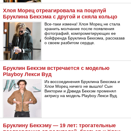
Хлоя Морец отреагировала на поцелуй
Бруклина Бекхэма с другой и сняла кольцо
Все-таки измена! Хлоя Морец не стала
хранить молчание после появления
фотографий, компрометирующих ее
бойфренда Бруклина Бекхэма, рассказав
о своем разбитом сердце.
Бруклин Бекхэм встречается с моделью
Playboy Лекси Вуд
Из воссоединения Бруклина Бекхэма и
Хлои Морец ничего не вышло! Сын
Виктории и Дэвида Бекхэм променял
актрису на модель Playboy Лекси Вуд.
Бруклину Бекхэму — 19 лет: трогательные