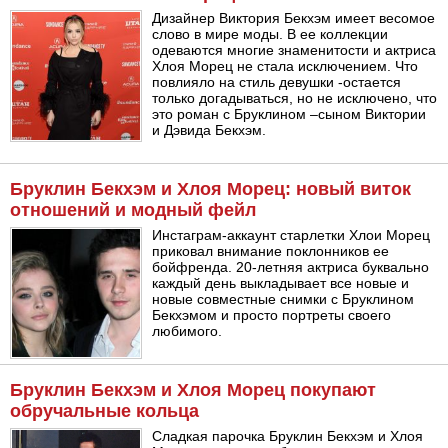
Дизайнер Виктория Бекхэм имеет весомое
слово в мире моды. В ее коллекции
одеваются многие знаменитости и актриса
Хлоя Морец не стала исключением. Что
повлияло на стиль девушки -остается
только догадываться, но не исключено, что
это роман с Бруклином –сыном Виктории
и Дэвида Бекхэм.
Бруклин Бекхэм и Хлоя Морец: новый виток
отношений и модный фейл
Инстаграм-аккаунт старлетки Хлои Морец
приковал внимание поклонников ее
бойфренда. 20-летняя актриса буквально
каждый день выкладывает все новые и
новые совместные снимки с Бруклином
Бекхэмом и просто портреты своего
любимого.
Бруклин Бекхэм и Хлоя Морец покупают
обручальные кольца
Сладкая парочка Бруклин Бекхэм и Хлоя