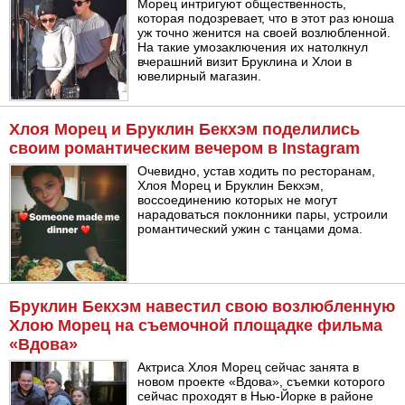
Морец интригуют общественность,
которая подозревает, что в этот раз юноша
уж точно женится на своей возлюбленной.
На такие умозаключения их натолкнул
вчерашний визит Бруклина и Хлои в
ювелирный магазин.
Хлоя Морец и Бруклин Бекхэм поделились
своим романтическим вечером в Instagram
Очевидно, устав ходить по ресторанам,
Хлоя Морец и Бруклин Бекхэм,
воссоединению которых не могут
нарадоваться поклонники пары, устроили
романтический ужин с танцами дома.
Бруклин Бекхэм навестил свою возлюбленную
Хлою Морец на съемочной площадке фильма
«Вдова»
Актриса Хлоя Морец сейчас занята в
новом проекте «Вдова», съемки которого
сейчас проходят в Нью-Йорке в районе