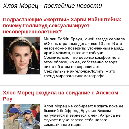
Хлоя Морец - последние новости
Подрастающие «жертвы» Харви Вайнштейна:
почему Голливуд сексуализирует
несовершеннолетних?
Милли Бобби Браун, юной звезде сериала
«Очень странные дела» все 13 лет. В это
невозможно поверить: утонченный наряд,
яркий макияж, высокие каблуки.
Сомнительно, что девочке комфортно в
этом образе, но ее, собственно говоря,
никто об этом не спрашивает.
Сексуальные ангелочки-Лолиты – это
тренд мирового кинематографа...
Хлоя Морец сходила на свидание с Алексом
Роу
Хлоя Морец не собирается ждать пока ее
бывший бойфренд Бруклин Бекхэм
нагуляется и вернется к ней. Актриса не
скучает и уже завела себе нового
симпатичного парня.