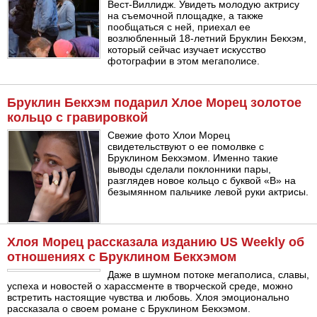
Вест-Виллидж. Увидеть молодую актрису
на съемочной площадке, а также
пообщаться с ней, приехал ее
возлюбленный 18-летний Бруклин Бекхэм,
который сейчас изучает искусство
фотографии в этом мегаполисе.
Бруклин Бекхэм подарил Хлое Морец золотое
кольцо с гравировкой
Свежие фото Хлои Морец
свидетельствуют о ее помолвке с
Бруклином Бекхэмом. Именно такие
выводы сделали поклонники пары,
разглядев новое кольцо с буквой «В» на
безымянном пальчике левой руки актрисы.
Хлоя Морец рассказала изданию US Weekly об
отношениях с Бруклином Бекхэмом
Даже в шумном потоке мегаполиса, славы,
успеха и новостей о харассменте в творческой среде, можно
встретить настоящие чувства и любовь. Хлоя эмоционально
рассказала о своем романе с Бруклином Бекхэмом.