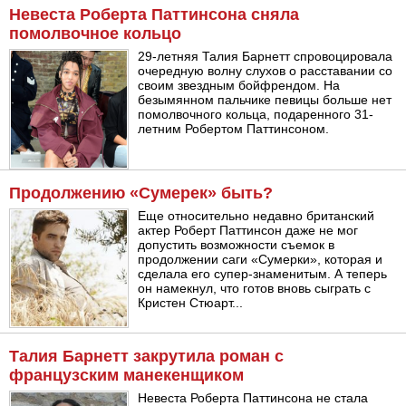
Невеста Роберта Паттинсона сняла
помолвочное кольцо
29-летняя Талия Барнетт спровоцировала
очередную волну слухов о расставании со
своим звездным бойфрендом. На
безымянном пальчике певицы больше нет
помолвочного кольца, подаренного 31-
летним Робертом Паттинсоном.
Продолжению «Сумерек» быть?
Еще относительно недавно британский
актер Роберт Паттинсон даже не мог
допустить возможности съемок в
продолжении саги «Сумерки», которая и
сделала его супер-знаменитым. А теперь
он намекнул, что готов вновь сыграть с
Кристен Стюарт...
Талия Барнетт закрутила роман с
французским манекенщиком
Невеста Роберта Паттинсона не стала