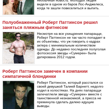
необычная новость. Молодых людей
видели в одном из баров Лос-Анджелеса,
когда те зашли повеселиться и выпить.
Полуобнаженный Роберт Паттинсон решил
заняться пляжным фитнесом
Несмотря на все ухищрения папарацци,
Роберт Паттинсон не так часто попадает в
их объективы, что уж говорить о кадрах
актера с минимальным количеством
одежды. До недавно последняя полуголая
фотосессия звезды «Сумерек» была
датирована 2012 годом.
Роберт Паттинсон замечен в компании
симпатичной блондинки
Роберт Паттинсон, который расстался со
своей девушкой Талией Барнетт, недолго
ходил в холостяках. На днях папарацци
запечатлели звезду «Сумерек» вместе с
таинственной незнакомкой, а пресса не
преминула сделать далеко идущие
выводы.