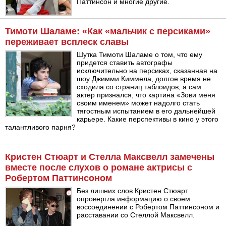
Паттинсон и многие другие.
Тимоти Шаламе: «Как «мальчик с персиками»
переживает всплеск славы
Шутка Тимоти Шаламе о том, что ему
придется ставить автографы
исключительно на персиках, сказанная на
шоу Джимми Киммела, долгое время не
сходила со страниц таблоидов, а сам
актер признался, что картина «Зови меня
своим именем» может надолго стать
тягостным испытанием в его дальнейшей
карьере. Какие перспективы в кино у этого
талантливого парня?
Кристен Стюарт и Стелла Максвелл замечены
вместе после слухов о романе актрисы с
Робертом Паттинсоном
Без лишних слов Кристен Стюарт
опровергла информацию о своем
воссоединении с Робертом Паттинсоном и
расставании со Стеллой Максвелл.