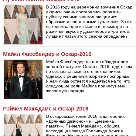
В 2016 году на церемонии вручения Оскар
актрисы очень постарались поразить
публику своими запоминающимися
образами и элегантными туалетами. За их
выходом следили тысячи и, несмотря на
различия вкусов у дизайнеров и критиков,
лучшие платья этого сезона определены.
Майкл Фассбендер и Оскар-2016
Майкл Фассбендер не стал обладателем
золотой статуэтки Оскар в 2016 году, с чем
не согласны тысячи его поклонников.
Однако, с решением жюри не поспоришь,
и нам лишь остается надеяться на то, что
следующие роли Майкла принесут ему
желаемую награду.
Рэйчел МакАдамс и Оскар-2016
В оскаровской гонке 2016 года героиню
«Дрянных девчонок» и «Дневника
памяти», Рэйчел МакАдамс, обошла
восходящая звезда Голливуда Алисия
Викандер. Надеемся, что эта номинация