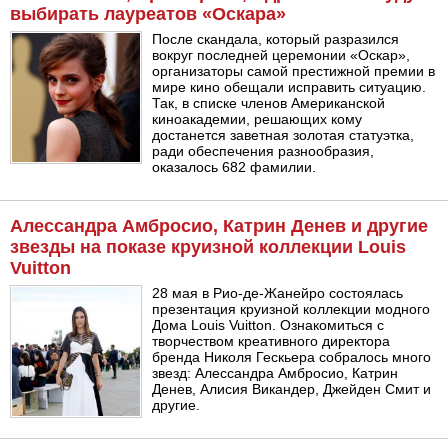
выбирать лауреатов «Оскара»
После скандала, который разразился
вокруг последней церемонии «Оскар»,
организаторы самой престижной премии в
мире кино обещали исправить ситуацию.
Так, в списке членов Американской
киноакадемии, решающих кому
достанется заветная золотая статуэтка,
ради обеспечения разнообразия,
оказалось 682 фамилии.
Алессандра Амбросио, Катрин Денев и другие
звезды на показе круизной коллекции Louis
Vuitton
28 мая в Рио-де-Жанейро состоялась
презентация круизной коллекции модного
Дома Louis Vuitton. Ознакомиться с
творчеством креативного директора
бренда Николя Гескьера собралось много
звезд: Алессандра Амбросио, Катрин
Денев, Алисия Викандер, Джейден Смит и
другие.