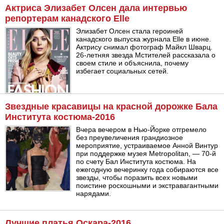
Актриса Элизабет Олсен дала интервью
репортерам канадского Elle
Элизабет Олсен стала героиней
канадского выпуска журнала Elle в июне.
Актрису снимал фотограф Майкл Шварц.
26-летняя звезда Мстителей рассказала о
своем стиле и объяснила, почему
избегает социальных сетей.
Звездные красавицы на красной дорожке Бала
Института костюма-2016
Вчера вечером в Нью-Йорке отгремело
без преувеличения грандиозное
мероприятие, устраиваемое Анной Винтур
при поддержке музея Metropolitan, — 70-й
по счету Бал Института костюма. На
ежегодную вечеринку года собираются все
звезды, чтобы поразить всех новыми
поистине роскошными и экстравагантными
нарядами.
Лучшие платья Оскара-2016