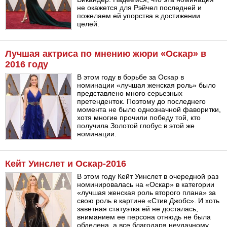
не окажется для Рэйчел последней и
пожелаем ей упорства в достижении
целей.
Лучшая актриса по мнению жюри «Оскар» в
2016 году
В этом году в борьбе за Оскар в
номинации «лучшая женская роль» было
представлено много серьезных
претенденток. Поэтому до последнего
момента не было однозначной фаворитки,
хотя многие прочили победу той, кто
получила Золотой глобус в этой же
номинации.
Кейт Уинслет и Оскар-2016
В этом году Кейт Уинслет в очередной раз
номинировалась на «Оскар» в категории
«лучшая женская роль второго плана» за
свою роль в картине «Стив Джобс». И хоть
заветная статуэтка ей не досталась,
вниманием ее персона отнюдь не была
обделена, а все благодаря неудачному