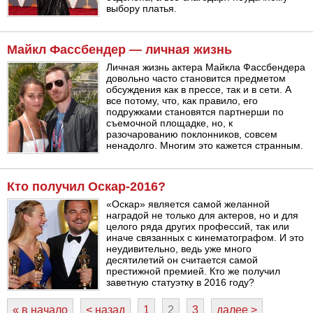
выбору платья.
Майкл Фассбендер — личная жизнь
Личная жизнь актера Майкла Фассбендера
довольно часто становится предметом
обсуждения как в прессе, так и в сети. А
все потому, что, как правило, его
подружками становятся партнерши по
съемочной площадке, но, к
разочарованию поклонников, совсем
ненадолго. Многим это кажется странным.
Кто получил Оскар-2016?
«Оскар» является самой желанной
наградой не только для актеров, но и для
целого ряда других профессий, так или
иначе связанных с кинематографом. И это
неудивительно, ведь уже много
десятилетий он считается самой
престижной премией. Кто же получил
заветную статуэтку в 2016 году?
« в начало
< назад
1
2
3
далее >