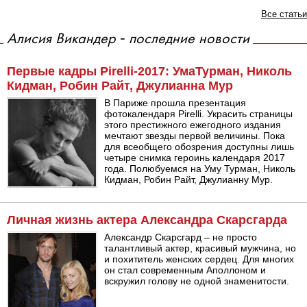
Все статьи
Алисия Викандер - последние новости
Первые кадры Pirelli-2017: УмаТурман, Николь
Кидман, Робин Райт, Джулианна Мур
В Париже прошла презентация
фотокалендаря Pirelli. Украсить страницы
этого престижного ежегодного издания
мечтают звезды первой величины. Пока
для всеобщего обозрения доступны лишь
четыре снимка героинь календаря 2017
года. Полюбуемся на Уму Турман, Николь
Кидман, Робин Райт, Джулианну Мур.
Личная жизнь актера Александра Скарсгарда
Александр Скарсгард – не просто
талантливый актер, красивый мужчина, но
и похититель женских сердец. Для многих
он стал современным Аполлоном и
вскружил голову не одной знаменитости.