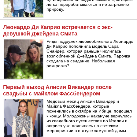
легко перерабатываются и не загрязняют
природу.
Леонардо Ди Каприо встречается с экс-
девушкой Джейдена Смита
Ряды подружек любвеобильного Леонардо
Ди Каприо пополнила модель Сара
Снайдер, которая раньше числилась
возлюбленной Джейдена Смита. Парочка
сходила на свидание. Небольшая
рокировка?
Первый выход Алисии Викандер после
свадьбы с Майклом Фассбендером
Медовый месяц Алисии Викандер и
Майкла Фассбендера, которые
поженились в октябре на Ибице, подошел
к концу. Молодожены накануне вернулись
из свадебного путешествия по Италии и
актриса уже появилась на светском
мероприятии в статусе замужней дамы.