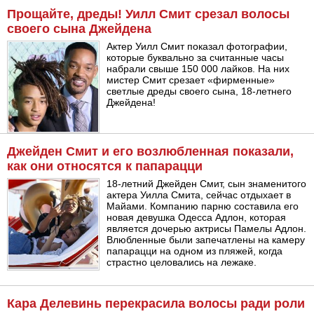
Прощайте, дреды! Уилл Смит срезал волосы
своего сына Джейдена
Актер Уилл Смит показал фотографии,
которые буквально за считанные часы
набрали свыше 150 000 лайков. На них
мистер Смит срезает «фирменные»
светлые дреды своего сына, 18-летнего
Джейдена!
Джейден Смит и его возлюбленная показали,
как они относятся к папарацци
18-летний Джейден Смит, сын знаменитого
актера Уилла Смита, сейчас отдыхает в
Майами. Компанию парню составила его
новая девушка Одесса Адлон, которая
является дочерью актрисы Памелы Адлон.
Влюбленные были запечатлены на камеру
папарацци на одном из пляжей, когда
страстно целовались на лежаке.
Кара Делевинь перекрасила волосы ради роли