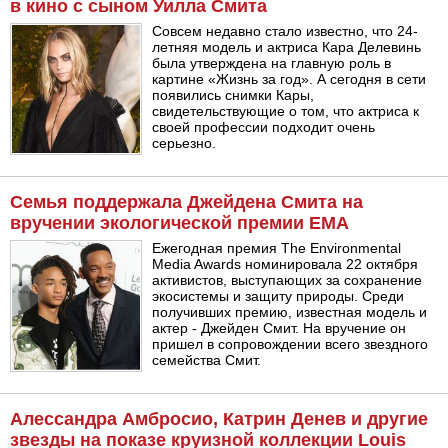
в кино с сыном Уилла Смита
Совсем недавно стало известно, что 24-
летняя модель и актриса Кара Делевинь
была утверждена на главную роль в
картине «Жизнь за год». А сегодня в сети
появились снимки Кары,
свидетельствующие о том, что актриса к
своей профессии подходит очень
серьезно.
Семья поддержала Джейдена Смита на
вручении экологической премии EMA
Ежегодная премия The Environmental
Media Awards номинировала 22 октября
активистов, выступающих за сохранение
экосистемы и защиту природы. Среди
получивших премию, известная модель и
актер - Джейден Смит. На вручение он
пришел в сопровождении всего звездного
семейства Смит.
Алессандра Амбросио, Катрин Денев и другие
звезды на показе круизной коллекции Louis