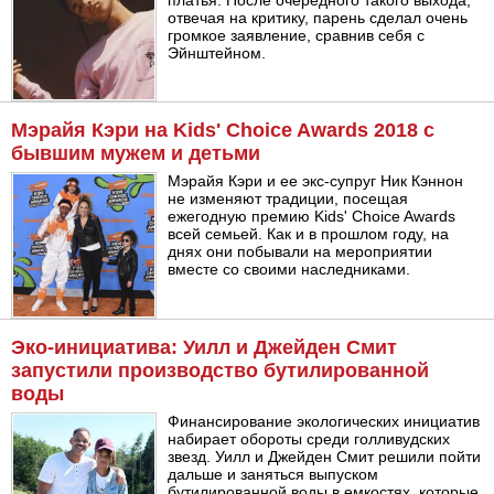
платья. После очередного такого выхода,
отвечая на критику, парень сделал очень
громкое заявление, сравнив себя с
Эйнштейном.
Мэрайя Кэри на Kids' Choice Awards 2018 с
бывшим мужем и детьми
Мэрайя Кэри и ее экс-супруг Ник Кэннон
не изменяют традиции, посещая
ежегодную премию Kids' Choice Awards
всей семьей. Как и в прошлом году, на
днях они побывали на мероприятии
вместе со своими наследниками.
Эко-инициатива: Уилл и Джейден Смит
запустили производство бутилированной
воды
Финансирование экологических инициатив
набирает обороты среди голливудских
звезд. Уилл и Джейден Смит решили пойти
дальше и заняться выпуском
бутилированной воды в емкостях, которые