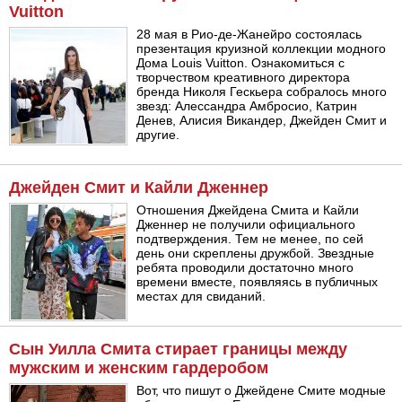
Vuitton
28 мая в Рио-де-Жанейро состоялась
презентация круизной коллекции модного
Дома Louis Vuitton. Ознакомиться с
творчеством креативного директора
бренда Николя Гескьера собралось много
звезд: Алессандра Амбросио, Катрин
Денев, Алисия Викандер, Джейден Смит и
другие.
Джейден Смит и Кайли Дженнер
Отношения Джейдена Смита и Кайли
Дженнер не получили официального
подтверждения. Тем не менее, по сей
день они скреплены дружбой. Звездные
ребята проводили достаточно много
времени вместе, появляясь в публичных
местах для свиданий.
Сын Уилла Смита стирает границы между
мужским и женским гардеробом
Вот, что пишут о Джейдене Смите модные