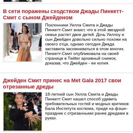
В сети поражены сходством Джады Пинкетт-
Смит с сыном Джейденом
Поклонники Уилла Смита и Джады
Пинкетт-Смит знают, что в этой звездной
семье растет двое детей. Дочь Уиллоу и
сын Джейден довольно сильно похожи на
своего отца, однако сегодня Джада
заставила засомневаться в этом многих.
Пинкетт-Смит опубликовала на своей
странице в Twitter архивный снимок,
доказав, что Джейден - ее копия.
Джейден Смит принес на Met Gala 2017 свои
отрезанные дреды
18-летний сын Уилла Смита и Джады
Пинкетт Смит нашел способ удивить
требовательных гостей и модных критиков
Бала Института костюма, придя на фэшн-
праздник с отрезанными ранее дредами в
руках.