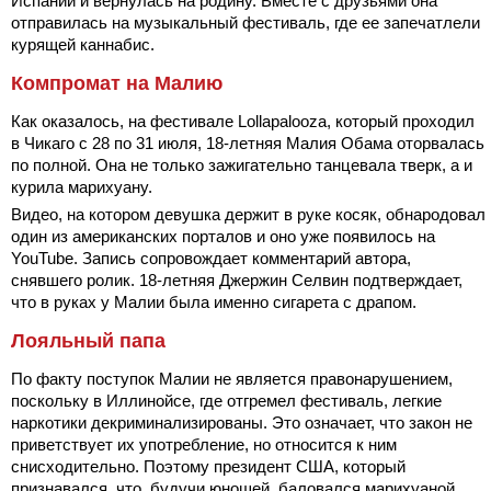
Испании и вернулась на родину. Вместе с друзьями она
отправилась на музыкальный фестиваль, где ее запечатлели
курящей каннабис.
Компромат на Малию
Как оказалось, на фестивале Lollapalooza, который проходил
в Чикаго с 28 по 31 июля, 18-летняя Малия Обама оторвалась
по полной. Она не только зажигательно танцевала тверк, а и
курила марихуану.
Видео, на котором девушка держит в руке косяк, обнародовал
один из американских порталов и оно уже появилось на
YouTube. Запись сопровождает комментарий автора,
снявшего ролик. 18-летняя Джержин Селвин подтверждает,
что в руках у Малии была именно сигарета с драпом.
Лояльный папа
По факту поступок Малии не является правонарушением,
поскольку в Иллинойсе, где отгремел фестиваль, легкие
наркотики декриминализированы. Это означает, что закон не
приветствует их употребление, но относится к ним
снисходительно. Поэтому президент США, который
признавался, что, будучи юношей, баловался марихуаной,