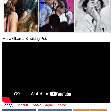
Malia Obama Smoking Pot:
Звезды:
Малия Обама
,
Барак Обама
.