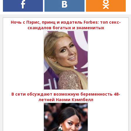
Ночь с Пэрис, принц и издатель Forbes: топ секс-
скандалов богатых и знаменитых
В сети обсуждают возможную беременность 48-
летней Наоми Кэмпбелл