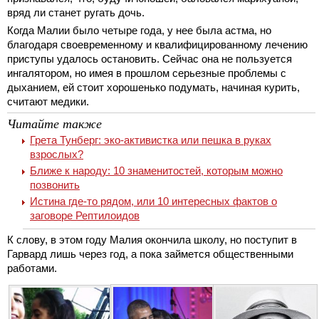
вряд ли станет ругать дочь.
Когда Малии было четыре года, у нее была астма, но
благодаря своевременному и квалифицированному лечению
приступы удалось остановить. Сейчас она не пользуется
ингалятором, но имея в прошлом серьезные проблемы с
дыханием, ей стоит хорошенько подумать, начиная курить,
считают медики.
Читайте также
Грета Тунберг: эко-активистка или пешка в руках
взрослых?
Ближе к народу: 10 знаменитостей, которым можно
позвонить
Истина где-то рядом, или 10 интересных фактов о
заговоре Рептилоидов
К слову, в этом году Малия окончила школу, но поступит в
Гарвард лишь через год, а пока займется общественными
работами.