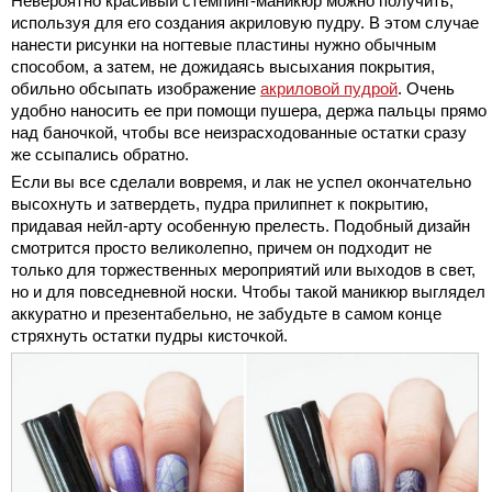
Невероятно красивый стемпинг-маникюр можно получить,
используя для его создания акриловую пудру. В этом случае
нанести рисунки на ногтевые пластины нужно обычным
способом, а затем, не дожидаясь высыхания покрытия,
обильно обсыпать изображение
акриловой пудрой
. Очень
удобно наносить ее при помощи пушера, держа пальцы прямо
над баночкой, чтобы все неизрасходованные остатки сразу
же ссыпались обратно.
Если вы все сделали вовремя, и лак не успел окончательно
высохнуть и затвердеть, пудра прилипнет к покрытию,
придавая нейл-арту особенную прелесть. Подобный дизайн
смотрится просто великолепно, причем он подходит не
только для торжественных мероприятий или выходов в свет,
но и для повседневной носки. Чтобы такой маникюр выглядел
аккуратно и презентабельно, не забудьте в самом конце
стряхнуть остатки пудры кисточкой.