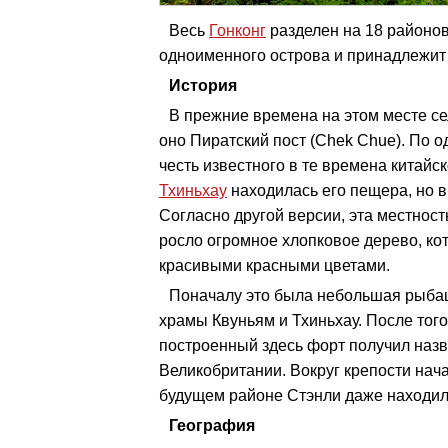
Весь
Гонконг
разделен на 18 районов.
одноименного острова и принадлежит 
История
В прежние времена на этом месте се
оно Пиратский пост (Chek Chue). По о
честь известного в те времена китайс
Тхиньхау
находилась его пещера, но в
Согласно другой версии, эта местность 
росло огромное хлопковое дерево, ко
красивыми красными цветами.
Поначалу это была небольшая рыбац
храмы Квуньям и Тхиньхау. После того
построенный здесь форт получил назв
Великобритании. Вокруг крепости нача
будущем районе Стэнли даже находил
География