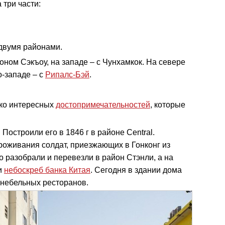
 три части:
двумя районами.
оном Сэкъоу, на западе – с Чунхамкок. На севере
о-западе – с
Рипалс-Бэй
.
ько интересных
достопримечательностей
, которые
. Построили его в 1846 г в районе Central.
роживания солдат, приезжающих в Гонконг из
о разобрали и перевезли в район Стэнли, а на
и
небоскреб банка Китая
. Сегодня в здании дома
небельных ресторанов.