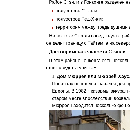
Район Стэнли в Гонконге разделен на
полуостров Стэнли;
полуостров Ред-Хилл;
территория между предыдущими 
На востоке Стэнли соседствует с рай
он делит границу с Тайтам, а на север
Достопримечательности Стэнли
В этом районе Гонконга есть нескол
стоит увидеть туристам:
Дом Мюррея или Мюррей-Хаус
Поначалу он предназначался для п
Европы. В 1982 г. казармы аккуратн
старом месте впоследствии возвел
Мюррея находится несколько феше