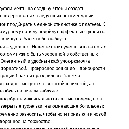
уфли мечты на свадьбу. Чтобы создать
т придерживаться следующих рекомендаций:
оит подбирать в единой стилистике с платьем. К
ламурному наряду подойдут эффектные туфли на
к впишутся балетки без каблука;
и – удобство. Невесте стоит учесть, что на ногах
 поэтому нужно быть уверенной в собственных
 Элегантный и удобный каблучок-рюмочка
ьтернативой. Прекрасное решение – приобрести
трации брака и праздничного банкета;
осходно смотрятся с высокой шпилькой, а к
 обувь на низком каблучке;
я подобрать максимально открытые модели, но в
 закрытые туфельки, напоминающие ботильоны;
ременно разносить, чтобы ноги привыкли к новой
увереннее на торжестве;