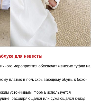
аблуке для невесты
ничного мероприятия обеспечат женские туфли на
ному платью в пол, скрывающему обувь, к бохо-
роким устойчивым. Форма используется
 длине, расширяющаяся или сужающаяся книзу,