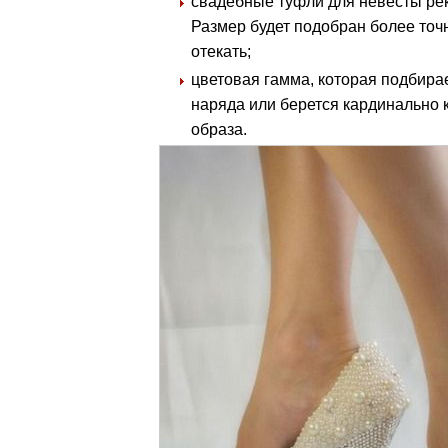
свадебные туфли для невесты рек
Размер будет подобран более точн
отекать;
цветовая гамма, которая подбирае
наряда или берется кардинально 
образа.