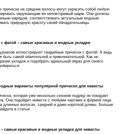
 прически на средние волосы могут украсить собой любую
трировать окружающим ее неповторимый шарм. Они должны
анным нарядом, соответствовать актуальным модным
ивать природную красоту своей обладательницы.
 с фатой – самые красивые и модные укладки
урналов иллюстрируют свадебные прически с фатой. А ведь
ся быть самой обаятельной и привлекательной. Как не
бразии укладок и подобрать идеальный образ для своего
азбираться.
модные варианты популярной прически для невесты
ческа, которая уже несколько сезонов подряд не покидает
па. Она подойдет невесте с любыми чертами и формой лица.
на длинных волосах, средней и даже короткой длины. Больше
айдете в статье.
 – самые красивые и модные укладки для невесты