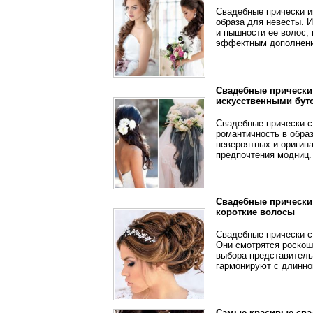
Свадебные прически и
образа для невесты. 
и пышности ее волос,
эффектным дополнение
Свадебные прически 
искусственными бут
Свадебные прически с 
романтичность в обра
невероятных и оригин
предпочтения модниц.
Свадебные прически 
короткие волосы
Свадебные прически с
Они смотрятся роскош
выбора представительн
гармонируют с длинно
Самые красивые сва