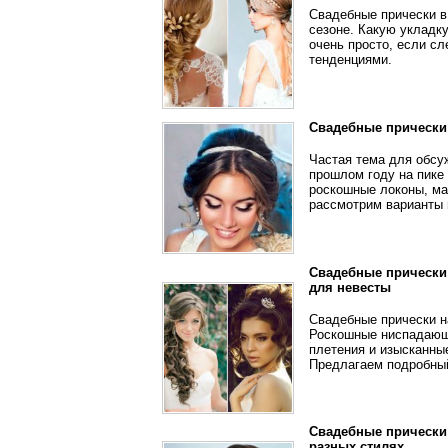
Свадебные прически в
сезоне. Какую укладк
очень просто, если с
тенденциями.
Свадебные прически 
Частая тема для обсуж
прошлом году на пике
роскошные локоны, ма
рассмотрим варианты 
Свадебные прически
для невесты
Свадебные прически н
Роскошные ниспадающи
плетения и изысканные
Предлагаем подробный
Свадебные прически 
разных стилях