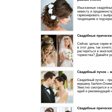
Изысканные свадебные
невесту и продемонс
гармонировать с выбр
тенденциям и подчерк
Свадебные прически
Сейчас целые серии ж
в этот день так хочет
растеряться в многоо
торжества? Давайте р
Свадебный пучок – 
Свадебный пучок – при
вершину fashion-Олим
Уместно смотрится и 
идей и рекомендаций н
Свадебные прически