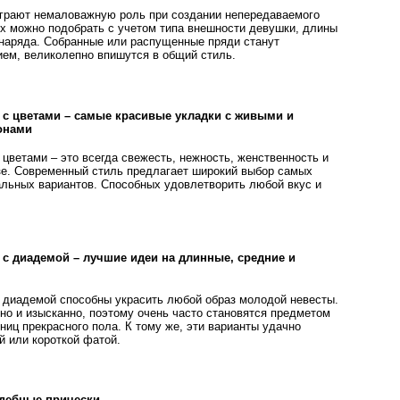
грают немаловажную роль при создании непередаваемого
Их можно подобрать с учетом типа внешности девушки, длины
 наряда. Собранные или распущенные пряди станут
м, великолепно впишутся в общий стиль.
с цветами – самые красивые укладки с живыми и
онами
цветами – это всегда свежесть, нежность, женственность и
зе. Современный стиль предлагает широкий выбор самых
альных вариантов. Способных удовлетворить любой вкус и
с диадемой – лучшие идеи на длинные, средние и
 диадемой способны украсить любой образ молодой невесты.
но и изысканно, поэтому очень часто становятся предметом
иц прекрасного пола. К тому же, эти варианты удачно
й или короткой фатой.
дебные прически