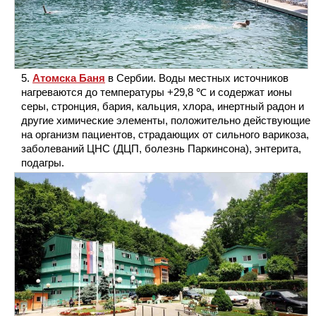
Атомска Баня
в Сербии. Воды местных источников
нагреваются до температуры +29,8 ℃ и содержат ионы
серы, стронция, бария, кальция, хлора, инертный радон и
другие химические элементы, положительно действующие
на организм пациентов, страдающих от сильного варикоза,
заболеваний ЦНС (ДЦП, болезнь Паркинсона), энтерита,
подагры.