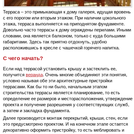
Терраса – это примыкающая к дому галерея, идущая вровень
с его порогом или вторым этажом. При наличии цокольного
этажа, терраса выполняется на приподнятом фундаменте.
Довольно часто террасы к дому ограждены перилами. Иными
словами, она является балконом, только с куда большими
габаритами. Здесь так приятно отдохнуть, удобно
расположившись в кресле с чашечкой горячего напитка.
С чего начать?
Если над террасой установить крышу и застеклить ее,
получится
веранда
. Очень многие объединяют эти понятия,
условно называя обе эти архитектурные пристройки
террасами. Как бы то ни было, начальным этапом
строительства террасы является планирование, то есть
определение ее размеров и месторасположения, утверждение
проекта и получение разрешения у соответствующих служб,
а затем и закладка фундамента.
Далее производится монтаж перекрытий, крыши, стен, если
это предусмотрено проектом. И на конечном этапе остается
декоративно оформить пристройку, то есть меблировать и