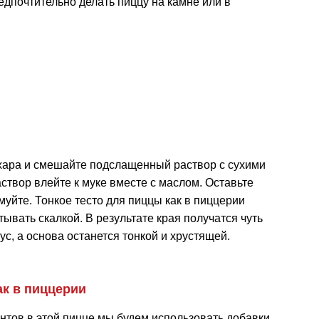
дпочтительно делать пиццу на камне или в
ахара и смешайте подслащенный раствор с сухими
твор влейте к муке вместе с маслом. Оставьте
рмуйте. Тонкое тесто для пиццы как в пиццерии
ывать скалкой. В результате края получатся чуть
с, а основа останется тонкой и хрустящей.
ак в пиццерии
нтов в этой пицце мы будем использовать добавки