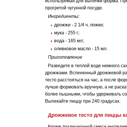
используемая для выпечки форма. Пре
прогретой чугунной посуде.
Ингредиенты:
дрожжи - 2 1/4 ч. ложки;
мука - 255 г;
вода - 165 мл;
оливковое масло - 15 мл.
Приготовление
Разведите в теплой воде немного с
дрожжами. Вспененный дрожжевой рас
тесто расстояться на час, а после фо
лучше формовать вручную, а не раскат
более пышными, чтобы удерживать соу
Выпекайте пиццу при 240 градусах.
Дрожжевое тесто для пиццы к
Кроме традиционной смеси ингредие