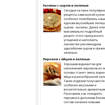
Хычины с сыром и зеленью
Сегодня на пике популярн
рецепты кавказской кухни
особенно полюбились наш
едокам вкуснейшие лепеш
сыром - хычины. Далее опи
максимально подробный
рецепт этого прекрасного
угощения и наполнить
лакомство рекомендуем
адыгейским сыром и свеже
зеленью.
Пирожки с яйцом и зеленью
Хорошим вариантом для
наполнения пирожков из 
основы станет смесь варе
яйца и разнообразной зел
Такие изделия получаются
особенно вкусными и
восхитительно ароматным
Расскажем, как пожарить
пирожки и дополним базо
состав начинки новыми