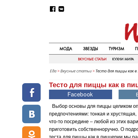
МОДА
ЗВЕЗДЫ
ТУРИЗМ
П
ВКУСНЫЕ СТАТЬИ
КУХНИ МИРА
Еда
>
Вкусные статьи
>
Тесто для пиццы как в
Тесто для пиццы как в пи
Выбор основы для пиццы целиком о
предпочтениями: тонкая и хрустящая,
что-то посредине – любой из этих ва
приготовить собственноручно. О под
теста для пиццы как в пиццерии мы 