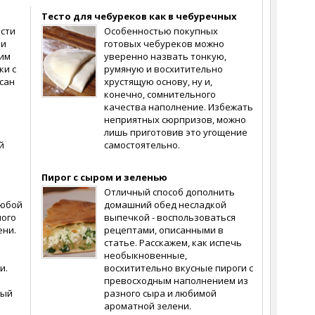
Тесто для чебуреков как в чебуречных
ости
Особенностью покупных
 и
готовых чебуреков можно
им
уверенно назвать тонкую,
ки с
румяную и восхитительно
сан
хрустящую основу, ну и,
конечно, сомнительного
качества наполнение. Избежать
неприятных сюрпризов, можно
лишь приготовив это угощение
й
самостоятельно.
Пирог с сыром и зеленью
Отличный способ дополнить
любой
домашний обед несладкой
ного
выпечкой - воспользоваться
ени.
рецептами, описанными в
статье. Расскажем, как испечь
необыкновенные,
и.
восхитительно вкусные пироги с
превосходным наполнением из
вый
разного сыра и любимой
ароматной зелени.