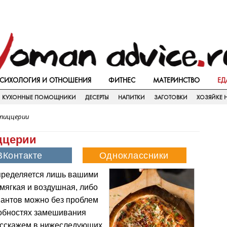
СИХОЛОГИЯ И ОТНОШЕНИЯ
ФИТНЕС
МАТЕРИНСТВО
ЕД
КУХОННЫЕ ПОМОЩНИКИ
ДЕСЕРТЫ
НАПИТКИ
ЗАГОТОВКИ
ХОЗЯЙКЕ Н
 пиццерии
ццерии
пределяется лишь вашими
 мягкая и воздушная, либо
риантов можно без проблем
робностях замешивания
расскажем в нижеследующих