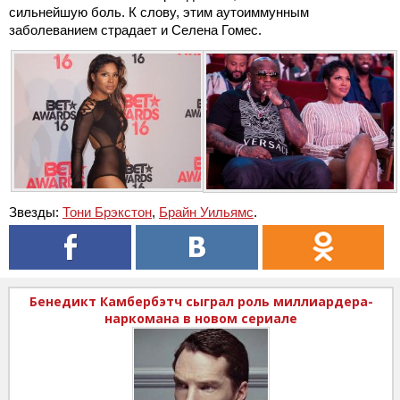
сильнейшую боль. К слову, этим аутоиммунным
заболеванием страдает и Селена Гомес.
Звезды:
Тони Брэкстон
,
Брайн Уильямс
.
Бенедикт Камбербэтч сыграл роль миллиардера-
наркомана в новом сериале