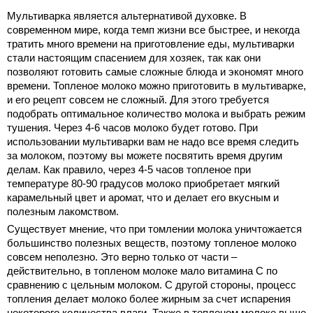
Мультиварка является альтернативой духовке. В
современном мире, когда темп жизни все быстрее, и некогда
тратить много времени на приготовление еды, мультиварки
стали настоящим спасением для хозяек, так как они
позволяют готовить самые сложные блюда и экономят много
времени. Топленое молоко можно приготовить в мультиварке,
и его рецепт совсем не сложный. Для этого требуется
подобрать оптимальное количество молока и выбрать режим
тушения. Через 4-6 часов молоко будет готово. При
использовании мультиварки вам не надо все время следить
за молоком, поэтому вы можете посвятить время другим
делам. Как
правило, через 4-5 часов топленое при
температуре 80-90 градусов молоко приобретает мягкий
карамельный цвет и аромат, что и делает его вкусным и
полезным лакомством.
Существует мнение, что при томлении молока уничтожается
большинство полезных веществ, поэтому топленое молоко
совсем неполезно. Это верно только от части –
действительно, в топленом молоке мало витамина С по
сравнению с цельным молоком. С другой стороны, процесс
топления делает молоко более жирным за счет испарения
некоторого количества влаги. Также в топленом молоке выше