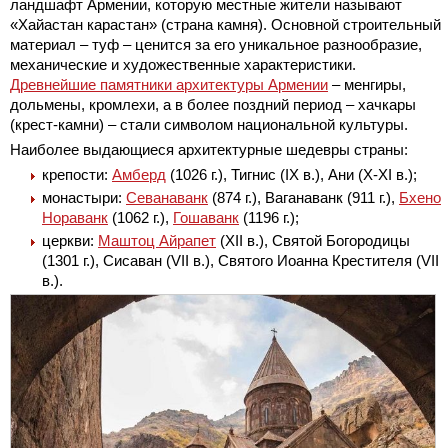
ландшафт Армении, которую местные жители называют
«Хайастан карастан» (страна камня). Основной строительный
материал – туф – ценится за его уникальное разнообразие,
механические и художественные характеристики.
Древнейшие памятники архитектуры Армении
– менгиры,
дольмены, кромлехи, а в более поздний период – хачкары
(крест-камни) – стали символом национальной культуры.
Наиболее выдающиеся архитектурные шедевры страны:
крепости:
Амберд
(1026 г.), Тигнис (IX в.), Ани (Х-XI в.);
монастыри:
Севанаванк
(874 г.), Ваганаванк (911 г.),
Бхено
Нораванк
(1062 г.),
Гошаванк
(1196 г.);
церкви:
Маштоц Айрапет
(XII в.), Святой Богородицы
(1301 г.), Сисаван (VII в.), Святого Иоанна Крестителя (VII
в.).