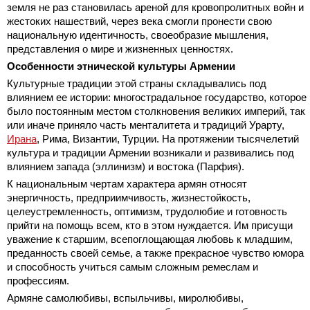
земля не раз становилась ареной для кровопролитных войн и
жестоких нашествий, через века смогли пронести свою
национальную идентичность, своеобразие мышления,
представления о мире и жизненных ценностях.
Особенности этнической культуры Армении
Культурные традиции этой страны складывались под
влиянием ее истории: многострадальное государство, которое
было постоянным местом столкновения великих империй, так
или иначе приняло часть менталитета и традиций Урарту,
Ирана
, Рима, Византии, Турции. На протяжении тысячелетий
культура и традиции Армении возникали и развивались под
влиянием запада (эллинизм) и востока (Парфия).
К национальным чертам характера армян относят
энергичность, предприимчивость, жизнестойкость,
целеустремленность, оптимизм, трудолюбие и готовность
прийти на помощь всем, кто в этом нуждается. Им присущи
уважение к старшим, всепоглощающая любовь к младшим,
преданность своей семье, а также прекрасное чувство юмора
и способность учиться самым сложным ремеслам и
профессиям.
Армяне самолюбивы, вспыльчивы, миролюбивы,