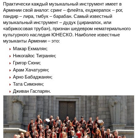
Практически каждый музыкальный инструмент имеет в
Армении свой аналог: сринг – флейта, ехджерапох – рог,
пандир – лира, тмбук – барабан. Самый известный
музыкальный инструмент – дудук (циранапох, или
«абрикосовая труба»), признан шедевром нематериального
культурного наследия ЮНЕСКО. Наиболее известные
музыканты Армении – это:
Макар Екмалян;
Никогайос Тигранян;
Григор Сюни;
Арам Хачатурян;
Арно Бабаджанян;
Тата Симонян;
Дживан Гаспарян.